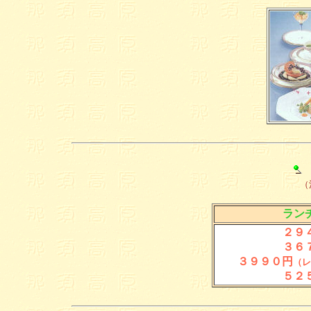
（
ラン
２９４
３６７
３９９０円
（レ
５２５