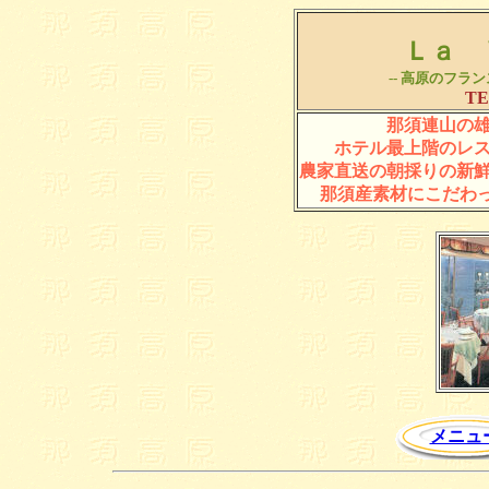
Ｌａ 
-- 高原のフラ
TE
那須連山の
ホテル最上階のレ
農家直送の朝採りの新
那須産素材にこだわっ
メニュ