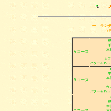
メ
ー ラン
（
野
季
本
Ａコース
カフ
バター＆ Pain
季
本
Ｂコース
カフ
バター＆ Pain
野
本
Ｃコース
本