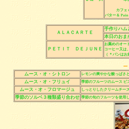
カフェ
バター＆ Pain
手作りハム
ＡＬＡＣＡＲＴＥ
本日のおま
お薦めのオー
ＰＥＴＩＴ ＤＥＪＵＮＥ
コーヒー又は
（ ＊パンはお好
ー
ムース・オ・シトロン
レモンの爽やかな酸っぱさ
ムース・オ・フリュイ
季節のフルーツのムース ビ
ムース・オ・フロマージュ
しっとりしたクリームチーズ
季節のソルベ３種類盛り合わせ
季節の旬のフルーツを使用