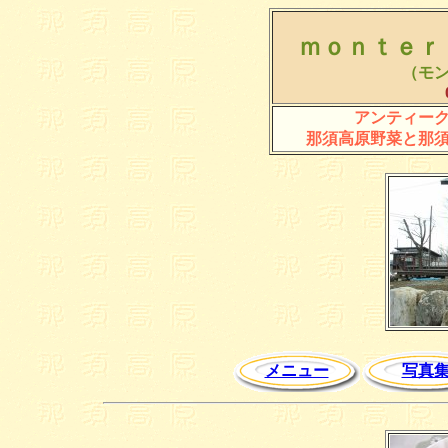
ｍｏｎｔｅｒ
（モ
アンティー
那須高原野菜と那
メニュー
写真