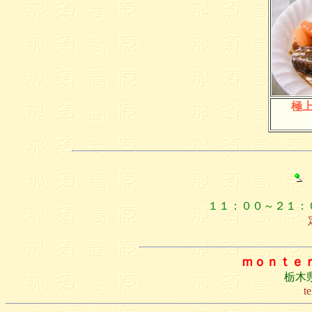
極
１１：００～２１：
ｍｏｎｔｅ
栃木県
t