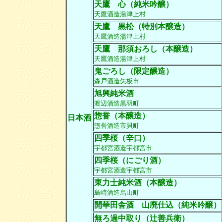
天鷹 心（純米吟醸）
天鷹酒造湯津上村
天鷹 黒松（特別本醸造）
天鷹酒造湯津上村
天鷹 那須おろし（本醸造）
天鷹酒造湯津上村
鬼ごろし（限定醸造）
森戸酒造矢板市
旭興純米酒
渡辺酒造黒羽町
惣誉（本醸造）
日本酒
惣誉酒造市貝町
四季桜（辛口）
宇都宮酒造宇都宮市
四季桜（にごり酒）
宇都宮酒造宇都宮市
東力士純米酒（本醸造）
島崎酒造烏山町
開華田舎酒 山廃仕込（純米吟醸）
無ろ過中取り（辻善兵衛）