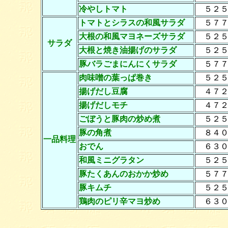
冷やしトマト
５２５
トマトとシラスの和風サラダ
５７７
大根の和風マヨネーズサラダ
５２５
サラダ
大根と焼き油揚げのサラダ
５２５
豚バラごまにんにくサラダ
５７７
肉味噌の葉っぱ巻き
５２５
揚げだし豆腐
４７２
揚げだしモチ
４７２
ごぼうと豚肉の炒め煮
５２５
豚の角煮
８４０
一品料理
おでん
６３０
和風ミニグラタン
５２５
豚たくあんのおかか炒め
５７７
豚キムチ
５２５
鶏肉のピリ辛マヨ炒め
６３０