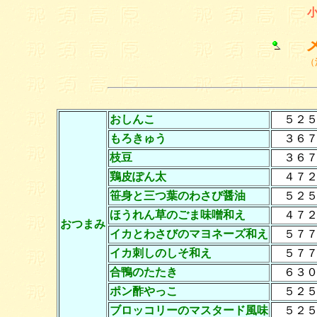
メ
（
おしんこ
５２５
もろきゅう
３６７
枝豆
３６７
鶏皮ぽん太
４７２
笹身と三つ葉のわさび醤油
５２５
ほうれん草のごま味噌和え
４７２
おつまみ
イカとわさびのマヨネーズ和え
５７７
イカ刺しのしそ和え
５７７
合鴨のたたき
６３０
ポン酢やっこ
５２５
ブロッコリーのマスタード風味
５２５