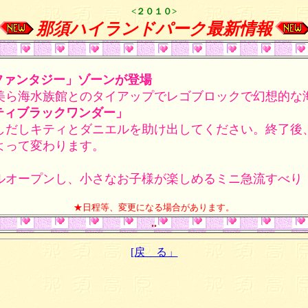
<２０１０>
那須ハイランドパーク最新情報
. 
ファンタジー」ゾーンが登場
ら海水族館とのタイアップでレゴブロックで幻想的な
ティブラックワンダー」
しだしキティとダニエルを助け出してください。終了後
よって変わります。
ルオープンし、小さなお子様が楽しめるミニ急流すべり
★日程等、変更になる場合があります。
..
[戻 る」