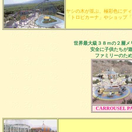
ヤシの木が並ぶ、極彩色にディ
「トロピカーナ」やショップ「
世界最大級３８ｍの２層メ
安全に子供たちが
ファミリーのた
CARROUSEL P