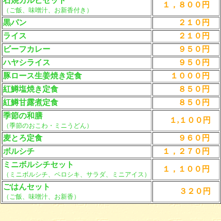
石焼カルビセット
１，８００円
（ご飯、味噌汁、お新香付き）
黒パン
２１０円
ライス
２１０円
ビーフカレー
９５０円
ハヤシライス
９５０円
豚ロース生姜焼き定食
１０００円
紅鱒塩焼き定食
８５０円
紅鱒甘露煮定食
８５０円
季節の和膳
１,１００円
（季節のおこわ・ミニうどん）
麦とろ定食
９６０円
ボルシチ
１，２７０円
ミニボルシチセット
１，１００円
（ミニボルシチ、ペロシキ、サラダ、ミニアイス）
ごはんセット
３２０円
（ご飯、味噌汁、お新香）