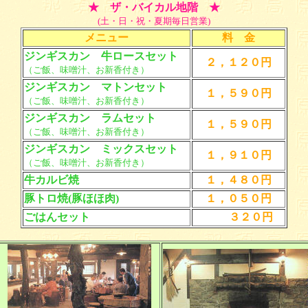
★ ザ・バイカル地階 ★
(土・日・祝・夏期毎日営業)
メニュー
料 金
ジンギスカン 牛ロースセット
２，１２０円
（ご飯、味噌汁、お新香付き）
ジンギスカン マトンセット
１，５９０円
（ご飯、味噌汁、お新香付き）
ジンギスカン ラムセット
１，５９０円
（ご飯、味噌汁、お新香付き）
ジンギスカン ミックスセット
１，９１０円
（ご飯、味噌汁、お新香付き）
牛カルビ焼
１，４８０円
豚トロ焼(豚ほほ肉)
１，０５０円
ごはんセット
３２０円