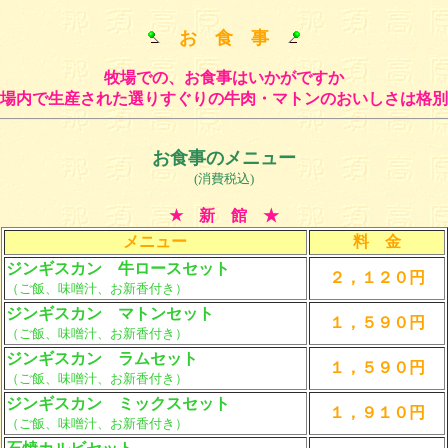
お 食 事
牧場での、お食事はいかがですか
場内で生産された選りすぐりの牛肉・マトンのおいしさは格別
お食事のメニュー
(消費税込)
★ 新 館 ★
メニュー
料 金
ジンギスカン 牛ロースセット
２，１２０円
（ご飯、味噌汁、お新香付き）
ジンギスカン マトンセット
１，５９０円
（ご飯、味噌汁、お新香付き）
ジンギスカン ラムセット
１，５９０円
（ご飯、味噌汁、お新香付き）
ジンギスカン ミックスセット
１，９１０円
（ご飯、味噌汁、お新香付き）