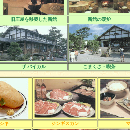
旧庄屋を移築した新館
新館の暖炉
ザ バイカル
こまくさ・喫茶
シキ
ジンギスカン