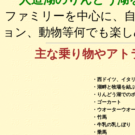
ファミリーを中心に、
ョン、動物等何でも楽し
主な乗り物やアト
・西ドイツ、イタ
・湖畔と牧場を結
・りんどう湖での
・ゴーカート
・ウオーターウオ
・竹馬
・牛乳の乳しぼり
・乗馬