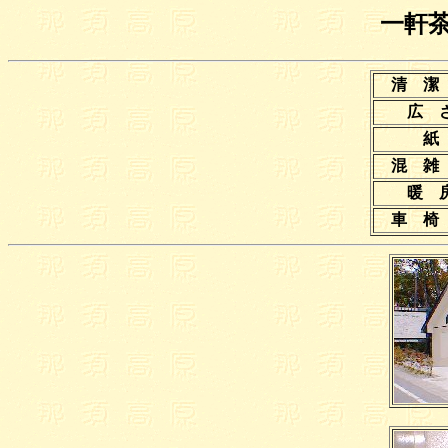
一軒
清 潔
広
混 雑
暖
車 椅