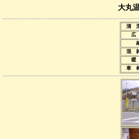
大丸
清 
広
混 
暖
車 