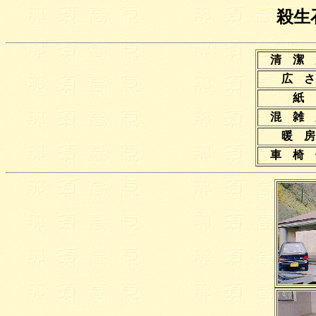
殺生
清 潔
広 
混 雑
暖 
車 椅