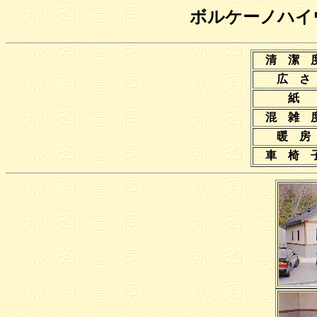
ボルケーノハイ
清 潔
広 
混 雑
暖 
車 椅