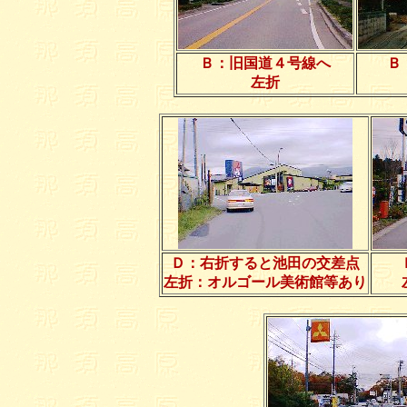
Ｂ：旧国道４号線へ
Ｂ
左折
Ｄ：右折すると池田の交差点
左折：オルゴール美術館等あり