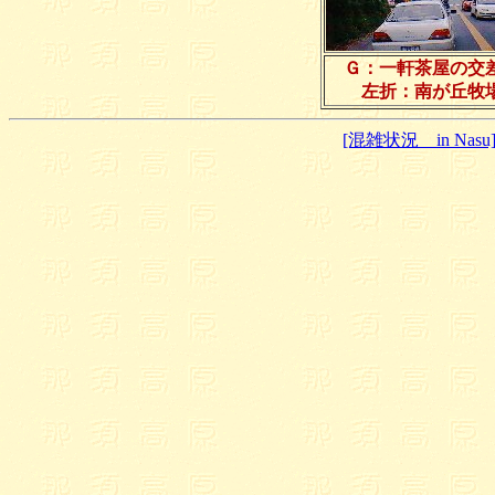
Ｇ：一軒茶屋の交
左折：南が丘牧
[混雑状況 in Nasu