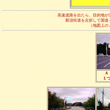
高速道路を出たら、目的地が
那須街道を左折して国道
（地図上の
Ａ
１