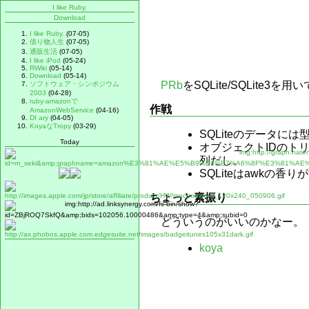
I like Ruby.
Download
I like Ruby.
(07-05)
借り物人生
(07-05)
通販生活
(07-05)
I like iPod
(05-24)
RWiki
(05-14)
Download
(05-14)
PRb
をSQLite/SQLite3
ソフトウェア・シンポジウム
2003
(04-28)
ruby-amazonで
作戦
AmazonWebService
(04-16)
DI ary
(04-05)
KoyaなTropy
(03-29)
SQLiteのデータに
Today
オブジェクトIDのト
列だし。
SQLiteはawkの香り
ちょっと素振り
どういうのがいいのかなー。
koya