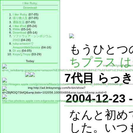
I like Ruby.
Download
I like Ruby.
(07-05)
借り物人生
(07-05)
通販生活
(07-05)
I like iPod
(05-24)
RWiki
(05-14)
Download
(05-14)
ソフトウェア・シンポジウム
2003
(04-28)
ruby-amazonで
もうひとつの
AmazonWebService
(04-16)
DI ary
(04-05)
KoyaなTropy
(03-29)
ちプラス 
Today
7代目 らっ
2004-12-23 
なんと初め
した。いつ