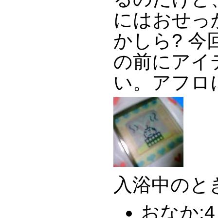
にはおせっ
かしら? 
の前にアイ
い。アフロ
入浴中のと
おなか:4 