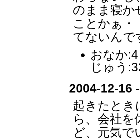
のまま寝か
ことかぁ・
てないんで
おなか:4 
じゅう:3
2004-12-16 
起きたとき
ら、会社を
ど、元気で