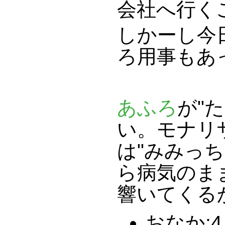
会社へ行く
しかーし今
ろ用事もあ
あふろ
が"
い。モナリ
は"みみっ
ら病気のま
響いてくる
おなか:4 