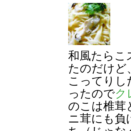
和風たらこ
たのだけど
こってりし
ったので
ク
のこは椎茸
ニ茸にも負