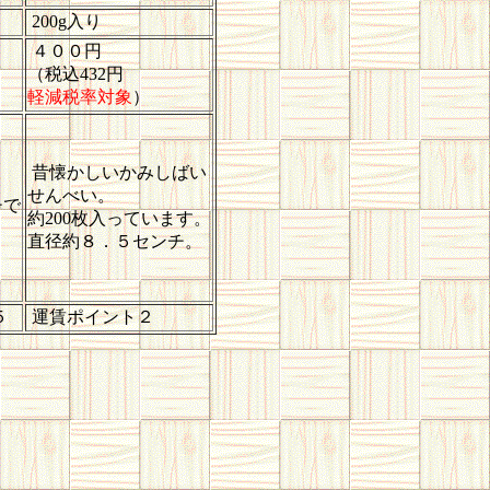
200g入り
４００円
（税込432円
軽減税率対象
）
昔懐かしいかみしばい
せんべい。
チで
約200枚入っています。
直径約８．５センチ。
５
運賃ポイント２