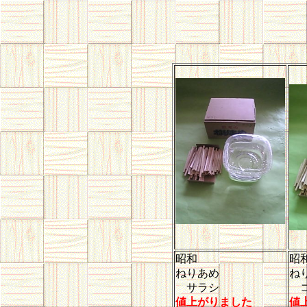
昭和
昭
ねりあめ
ね
サラシ
コ
値上がりました
値