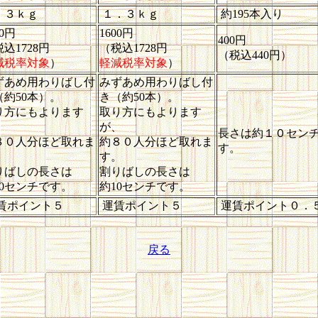
．３ｋｇ
１．３ｋｇ
約195本入り
00円
1600円
400円
込1728円
（税込1728円
（税込440円）
減税率対象
）
軽減税率対象
）
ずあめ用わりばし付
みずあめ用わりばし付
（約50本）。
き（約50本）。
り方にもよります
取り方にもよります
、
が、
長さは約１０セン
８０人分ほど取れま
約８０人分ほど取れま
す。
。
す。
りばしの長さは
割りばしの長さは
10センチです。
約10センチです。
賃ポイント５
運賃ポイント５
運賃ポイント０．
戻る