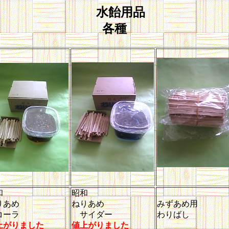
水飴用品
各種
和
昭和
りあめ
ねりあめ
みずあめ用
ーラ
サイダー
わりばし
上がりました
値上がりました