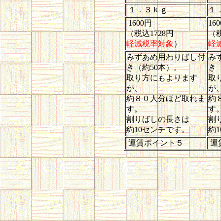
１．３ｋｇ
１
1600円
16
（税込1728円
（税
軽減税率対象
）
軽
みずあめ用わりばし付
み
き（約50本）。
き
取り方にもよります
取
が、
が
約８０人分ほど取れま
約
す。
す
割りばしの長さは
割
約10センチです。
約
運賃ポイント５
運