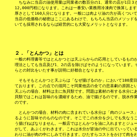
　ちなみに当店の油使用量は同業者の数百分の1、通常の店が1日３か
12,000円程になります。これは一番安い業務用冷凍肉で換算します
厚さとして160人分になります。一般には肉より油の方が高くついて
当店の低価格の秘密はここにあるわけで、もちろん当店のメソッドを
２．「とんかつ」とは

一般の料理書等ではとんかつとは天ぷらからの応用としているものが
理法としても当店及び1、2の店を除けばそのようになっています。そ
らとの対比をいたす事が説明に好都合となります。

　そもそもとんかつと天ぷらは「なぜ揚げるのか」において180度目
ております。この点での混同こそ同業他店の全ての悲喜劇の原因とい
天ぷらの場合、材料は主に魚貝類です。問題は素材の有する水分にあ
貝類ではこれは旨味のを濃縮するため、油で揚げるのです。脱水作業
のです。

　とんかつの場合、材料の肉に含まれている水分は「肉のジュース」
るように旨味そのものなのです。そこでこの水分を少しでも失なうこ
う揚げねばなりません。一般店ではとんかつを油に入れますとジュー
がして、あぶくがわきます。これは水分が皆油の中に出ていっている
わりに油が肉の中にしみて行きます。ひたすらコストをかけて肉をわ