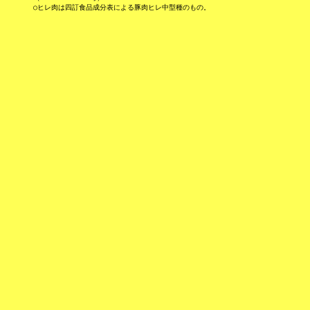
　　　　○ヒレ肉は四訂食品成分表による豚肉ヒレ中型種のもの。
