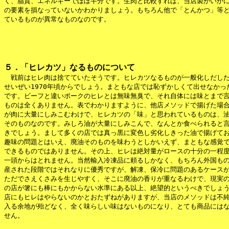
く、脂質、エネルギーでほぼ半分です。生肉と比較すれば、当店製がいかに
の要素を損なっていないかわかりましょう。もちろん他で「とんかつ」等と
５．「ヒレカツ」なるものについて

　戦前はヒレ肉は捨てていたそうです。ヒレカツなるものが一般化しだした
せいぜい1970年頃からでしょう。まともな店では恥ずかしくて出せなかった
です。ビーフと違いポークのヒレとは無味無臭で、それ自体には味とまで言
ものは全くありません。表でわかりますように、他店メソッドで揚げた場合
が肉に大量にしみこむわけで、ヒレカツの「味」と思われているものは、油
そのものなのです。みしろ油が大量にしみこんで、なんとか食べられると言
きでしょう。まして多くの店では真っ黒に変色し劣化しきった油で揚げてお
趣味の問題とはいえ、廃油そのものを味わうとしかいえず、まともな感覚で
できるものではありません。その上、ヒレは絶対量がロースの十分の一程度
一頭からはとれません。当然輸入冷凍品に頼るしかなく、もちろん外国もの
産された段階ではそれなりに優秀ですが、解凍、保冷に問題のあるケースが
ただでさえくさみを生じやすく、そこに廃油の香りが重なるわけで、現実の
の店が箸にも棒にもかからない水準にある以上、絶望的というべきでしょう
店にもヒレはやらないのかとおたずねがありますが、当店のメソッドは不純
入る余地が殆どなく、全く味らしい味はないものになり、とても商品にはな
せん。
