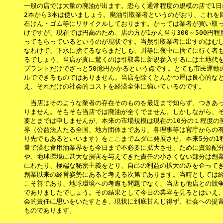
一般の店では大量の廃油が出ます。恐らく通常程度の規模の店で1日に
2本から3本は使いましょう。廃油引取業者というのがおり、これを回
石けん・ゴム等にリサイクルしております。かっては業者が買い取っ
けですが、現在では円高のため、店の方が1かん当り300～500円程
ってもらっているというのが現状です。当然引取業者に出すのはむし
なわけで、下水に捨てるならまだしも、川等に夜中に捨てに行く者も
るでしょう。当店が真に驚くのは引取業に新規参入するには土地代を
プラントだけでざっと50億円かかるという点です。とても市民運動の
ルでできるものではありません。当店を除くとんかつ屋は良心的なと
え、それだけの社会的コストを経済全体に強いているのです。

　当店はそのような業者の存在そのものを最近まで知らず、つきあっ
りません。そもそも当店では廃油が全くでません。しかしながら、そ
要とまでは申しませんが、本来の市場規模は現在の10分の１程度の筈
界（公益法人たる全国、地方団体まであり、各理事等は官庁からの有
り先でもあるといいます）をここまでムダに発展させ、本来5分の1程
量で済む食用油業界をも今日まで不必要に拡大させ、ために資源配分
や、地球環境に甚大な損害を与えてきた責任の小さくない部分は創業以
にわたり、極端な秘密主義をとり、自己の利益の拡大のみを企ってき
創業以来の経営姿勢にあると考える次第であります。当時としては経
こそ善であり、地球環境への考慮も問題でなく、当店も他店との競争
でありましたでしょう。その結果として今日の業容を見るとはいえ、
会的責任に思いをいたすとき、現状に到底甘んじ得ず、社会への提言
ものであります。
