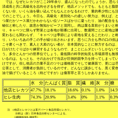
　では、なぜヒレカツがここ20年余り、盛んになったのでしょうか。恐らく
済成長と共に高級化を志向せざるを得ず、他店メソッドでも、もともと脂肪
くない分、いくら油を吸い込んでもなんとかなるわけで、量的希少性にも注
てのことでしょう。今日も、高級化・差別化への虚しい努力は、例えば、と
つ屋だかソース屋だかわからない位ソースばかりに凝ったり、油の配合をも
秘伝と称したり、故意か無知かビーフと混同し、肉は腐る直前がうまいと称
り、キャベツに限らず野菜とは各地が順番に出荷し、数週間ごとに産地は勝
変わるにも関わらず、「キャベツは季節により産地を変えるこだわり」と称
り、いろいろあの手この手が繰り出されいます。思うに力士も序の口の頃は
こそ磨くべきで、素人と大差のない者が、非本質的なことに努力するのは、
口がけたぐりばかり練習するようなもので、まことにムダというしかないで
う。多分とんかつの世界位でしょう。最低限の科学的知見も市場原理も無視
いるのは。もっとも、そのおかげで当店が圧倒的競争力を持ってしまってい
けですが。但し他店の力量不足のツケは価格面でそして健康面で、更には尽
公害として、消費者が負担しているのです。どんなに譲歩しても、黒く変色
水 分
たんぱく質
脂 質
繊 維
灰 分
糖
他店ヒレカツ
47.7%
18.1%
18.6%
0.1%
1.0%
14.
ヒレ生肉
74.3%
20.9%
3.4%
0%
1.1%
0.3
　　注　○他店ヒレカツとは某デパート食品売場ヒレカツ。

　　　　　分析は（財）日本食品分析センターによる。

　　　　（48083243-003号）
