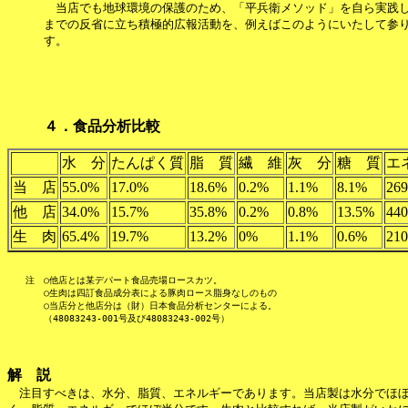
　当店でも地球環境の保護のため、「平兵衛メソッド」を自ら実践し
までの反省に立ち積極的広報活動を、例えばこのようにいたして参り
４．食品分析比較
水 分
たんぱく質
脂 質
繊 維
灰 分
糖 質
エ
当 店
55.0%
17.0%
18.6%
0.2%
1.1%
8.1%
269
他 店
34.0%
15.7%
35.8%
0.2%
0.8%
13.5%
440
生 肉
65.4%
19.7%
13.2%
0%
1.1%
0.6%
210
　　注　○他店とは某デパート食品売場ロースカツ。

　　　　○生肉は四訂食品成分表による豚肉ロース脂身なしのもの

　　　　○当店分と他店分は（財）日本食品分析センターによる。

解　説

　注目すべきは、水分、脂質、エネルギーであります。当店製は水分でほぼ