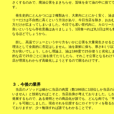
さくするのみで、廃油公害をまきちらせ、旨味を全て油の中に捨てて
す。

　発生史的にとんかつには２種類あり、大衆向にとにかく安く、油ま
リーだけは不自然に高くという方法があり、今日当店を除き、おおむ
方だけが広まってしまいました。今日でも若い世代向に、カロリーだ
良いというなら存在意義はありましょう。1回食べれば丸1日は何も食
なるほどでしょうから。

　担し、高温でジューというやり方をいかに公害を大量発生させると
理法として全面的に否定はしません。油を新鮮に保ち、厚さ8ミリ以
方が良いでしょう。しかし理論上、油は180度で25分使うと劣化しま
的な店で25分ごとに油を捨てたりしたら、それこそ公害となるわけで
３．今後の業界

　当店のメソッドは確かに当店の肉質（数100頭に1頭位しか当店の
いません）と技術なればこそと、当店自身が考えておりました。しか
発展するもので、ある発明とその商品化が誰でも、どんな肉でも「平
ド」を可能にしました。現在それを伝授するにロイヤリティを取るか
ておりますが、少々勉強すれば誰でもわかることです。
