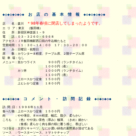
◆◇◆◇◆◇◆◇◆　お　店　の　基　本　情　報　◆◇◆◇◆◇◆◇◆
＊98年春頃に閉店してしまったようです。
店　　名：森川　
エ リ ア：東京　（飯田橋）

住　　所：新宿区神楽坂１－９

電　　話：０３－３２６０－６９６８

アクセス：ＪＲ飯田橋駅西口前の牛込橋たもと

営業時間：１１：３０～１４：００　１７：３０～２０：００

休　　み：日曜日・祝祭日

席　　数：カウンター８程度、テーブル席、２階テーブル席

駐 車 場：なし　

メニュー：並かつライス　　　　９００円（ランチタイム）

　　　　　　　　　　　　　　１０００円（夜）

　　　　　カツ丼　　　　　　１０００円（ランチタイム）

　　　　　　　　　　　　　　１１００円（夜）

　　　　　上ロースかつ定食　１５００円

　　　　　上ヒレかつ定食　　１８００円

◆◇◆◇◆◇◆　コ　メ　ン　ト　・　訪　問　記　録　◆◇◆◇◆◇◆
訪 問 日：１９９６年１１月　

食べた物：上ロースかつ定食　１５００円

肉　　　：やや薄目、８ｍｍ程度、幅広、脂少、柔らかい 

ころも　：（色）やや淡い茶色（厚み）極薄、（きめ）細かい

　　　　　（食感）柔らかく肉を膜の様に覆う感じ、香ばしい

つけ合せ：太切りキャベツ、なにか濃い緑色の葉野菜が混ぜてある

ソース　：ウースターソース、トマトケチャップ  
