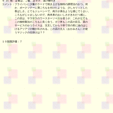
そ の 他：定食は、ご飯、みそ汁、漬け物付き

コメント：フライパンに少量のラードで焼き上げる独特の調理法のかつ。何

　　　　　か、ポークソテーに薄ごろもを付けたような、少しカリッとした

　　　　　香ばしさ。とてもジューシーで、肉汁が滴るような感じでうまい。

　　　　　ころもがじゃましないので、肉本来のおいしさがきわだつ感じ。

　　　　　この店は、サラサラのウースターソースを使うが、これがとても

　　　　　この独特製法のころもに良く合う。カツ丼もこの店の目玉。昼の 

　　　　　サービスのかつライスは、注文してから５秒で目の前に油のはじ

　　　　　けるアツアツの物が出される。この店の主人（おかみさん）の使

　　　　　うマジックの仕掛けは？？

１０段階評価：７
