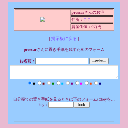
proscar
さんのお宅
住所：
ここ
資産価値：0万円
|
掲示板に戻る
|
proscar
さんに置き手紙を残すためのフォーム
お名前：
■
■
■
■
■
■
■
■
自分宛ての置き手紙を見るときは下のフォームにkeyを…
key：