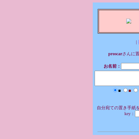
|
proscar
さんに
お名前：
■
■
自分宛ての置き手紙を
key：