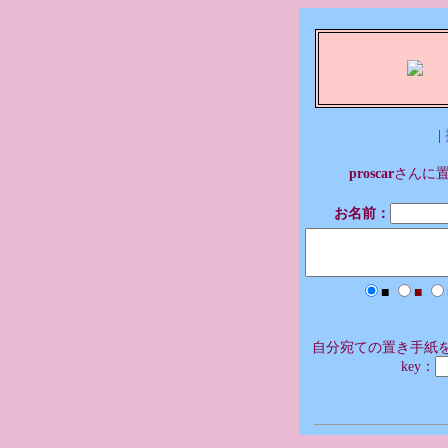
|
proscar
さんに
お名前：
■
■
自分宛ての置き手紙を
key：