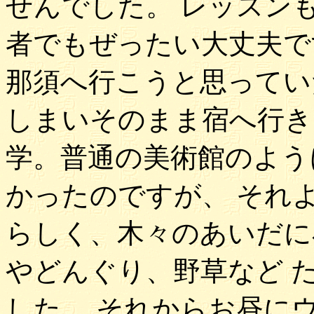
せんでした。 レッスン
者でもぜったい大丈夫で
那須へ行こうと思ってい
しまいそのまま宿へ行き
学。普通の美術館のよう
かったのですが、 それ
らしく、木々のあいだに
やどんぐり、野草など 
した。 それからお昼に