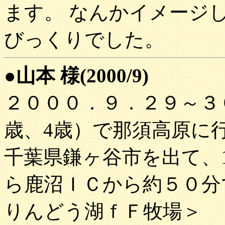
ます。 なんかイメージ
びっくりでした。
●山本 様(2000/9)
２０００．９．２９～３
歳、4歳）で那須高原に
千葉県鎌ヶ谷市を出て、
ら鹿沼ＩＣから約５０分
りんどう湖ｆＦ牧場＞