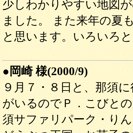
少しわかりやすい地図が
ました。 また来年の夏
と思います。いろいろと
●岡崎 様(2000/9)
９月７・８日と、那須に
がいるのでＰ．こびとの
須サファリパーク・りん