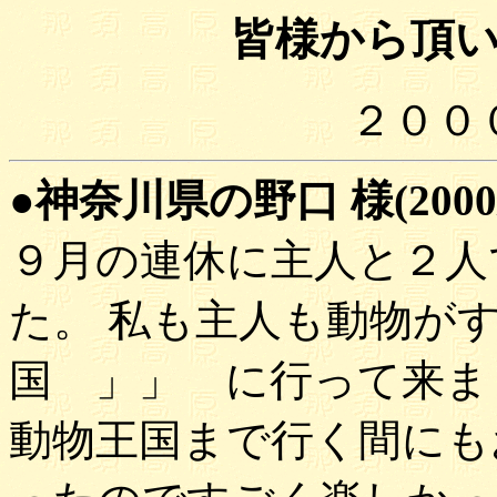
皆様から頂
２０００
●神奈川県の野口 様(2000/
９月の連休に主人と２人
た。 私も主人も動物が
国 」」 に行って来ま
動物王国まで行く間にも