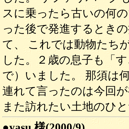
スに乗ったら古いの何の
った後で発進するときの
て、 これでは動物たち
した。２歳の息子も「す
で）いました。 那須は
連れて言ったのは今回が
また訪れたい土地のひと
●yasu 様(2000/9)