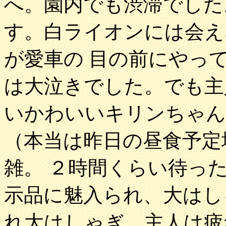
へ。園内でも渋滞でした
す。白ライオンには会え
が愛車の 目の前にやっ
は大泣きでした。でも主
いかわいいキリンちゃん
（本当は昨日の昼食予定
雑。 ２時間くらい待っ
示品に魅入られ、大はし
れ大はしゃぎ。主人は疲