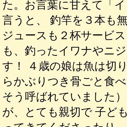
た。お言葉に甘えて「イ
言うと、 釣竿を３本も
ジュースも２杯サービス
も、釣ったイワナやニジ
す！ ４歳の娘は魚は切
らかぶりつき骨ごと食べ
そう呼ばれていました）
が、とても親切で 子ど