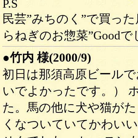
P.S
民芸”みちのく”で買っ
らねぎのお惣菜”Good
●竹内 様(2000/9)
初日は那須高原ビールで
いでよかったです。） 
た。馬の他に犬や猫がた
くなついていてかわいい