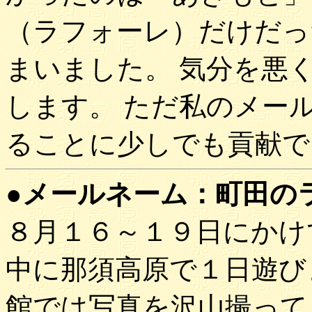
（ラフォーレ）だけだっ
まいました。 気分を悪
します。 ただ私のメー
ることに少しでも貢献で
●メールネーム：町田のラケ
８月１６～１９日にかけ
中に那須高原で１日遊び
館では写真を沢山撮って