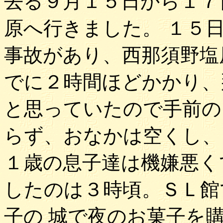
去る９月１５日から１７
原へ行きました。 １５
事故があり、西那須野塩
でに２時間ほどかかり、
と思っていたので手前の
らず、おなかは空くし、
１歳の息子達は機嫌悪く
したのは３時頃。ＳＬ館
子の 城で夜のお菓子を