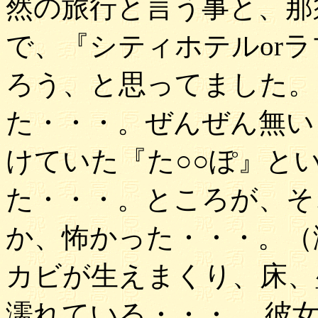
然の旅行と言う事と、那
で、『シティホテルor
ろう、と思ってました。
た・・・。ぜんぜん無い
けていた『た○○ぽ』と
た・・・。ところが、そ
か、怖かった・・・。（
カビが生えまくり、床、
濡れている・・・。 彼