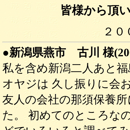
皆様から頂
２０
●新潟県燕市 古川 様(2001
私を含め新潟二人あと福
オヤジは 久し振りに会
友人の会社の那須保養所に
た。 初めてのところな