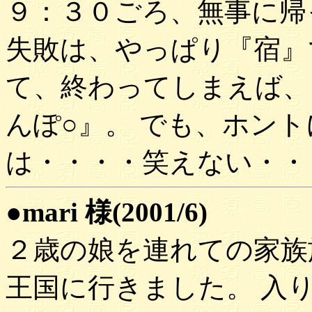
９：３０ごろ、無事に帰
失敗は、やっぱり『宿』
て、終わってしまえば、
んぽ○』。 でも、ホン
は・・・・笑えない・・
●mari 様(2001/6)
２歳の娘を連れての家族
王国に行きました。 入