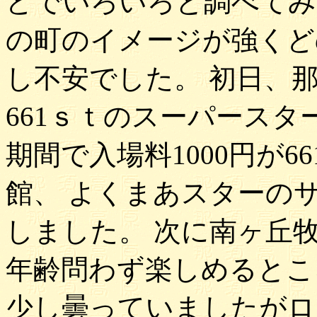
どでいろいろと調べてみ
の町のイメージが強くど
し不安でした。 初日、
661ｓｔのスーパースタ
期間で入場料1000円が
館、 よくまあスターの
しました。 次に南ヶ丘
年齢問わず楽しめるとこ
少し曇っていましたがロ