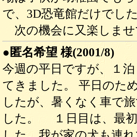
で、3D恐竜館だけでし
次の機会に又楽しませ
●匿名希望 様(2001/8)
今週の平日ですが、１泊
てきました。 平日のた
したが、暑くなく車で旅
した。 １日目は、最初
した。我が家の犬も連れ