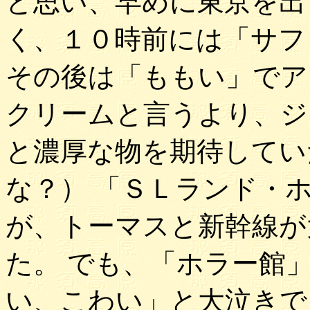
と思い、早めに東京を出
く、１０時前には「サフ
その後は「ももい」でア
クリームと言うより、ジ
と濃厚な物を期待してい
な？） 「ＳＬランド・
が、トーマスと新幹線が
た。 でも、「ホラー館
い、こわい」と大泣きで