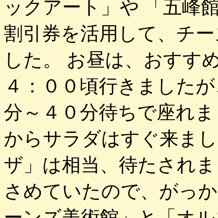
ックアート」や 「五峰
割引券を活用して、チー
した。 お昼は、おすす
４：００頃行きましたが
分～４０分待ちで座れま
からサラダはすぐ来まし
ザ」は相当、待たされま
さめていたので、がっか
ーンズ美術館」と「オル