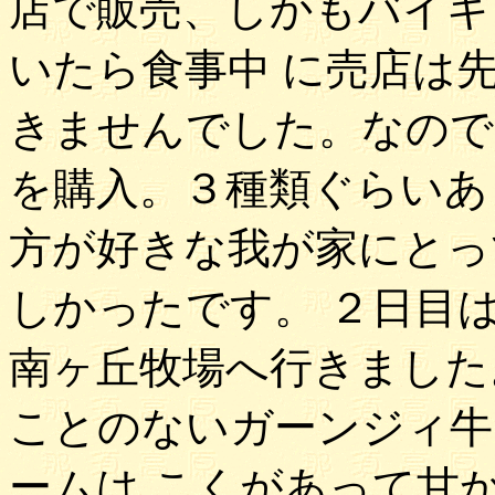
店で販売、しかもバイキ
いたら食事中 に売店は
きませんでした。なので
を購入。３種類ぐらいあ
方が好きな我が家にとっ
しかったです。 ２日目
南ヶ丘牧場へ行きました
ことのないガーンジィ牛
ームは こくがあって甘