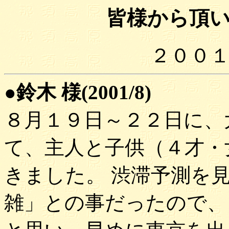
皆様から頂
２００
●鈴木 様(2001/8)
８月１９日～２２日に、
て、主人と子供（４才・
きました。 渋滞予測を
雑」との事だったので、