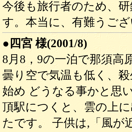
今後も旅行者のため、研
す。本当に、有難うござ
●四宮 様(2001/8)
8月8，9の一泊で那須
曇り空で気温も低く、殺
始め どうなる事かと思
頂駅につくと、雲の上に
たです。 子供は,「風