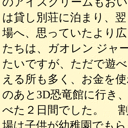
のアイスクリームもお
は貸し別荘に泊まり、翌
場へ、思っていたより広
たちは、ガオレン ジャ
たいですが、ただで遊べ
える所も多く、お金を使
のあと3D恐竜館に行き
べた２日間でした。 割
場は子供が幼稚園でもら