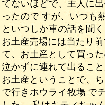
てないほどで、主人に出
ったので すが、いつも
といつしか車の話を聞く
お土産売場には当たり前
て、お土産として買った
泣かずに連れて出ること
お土産ということで、ち
で行きホウライ牧場 で
した。 私はキティちゃ