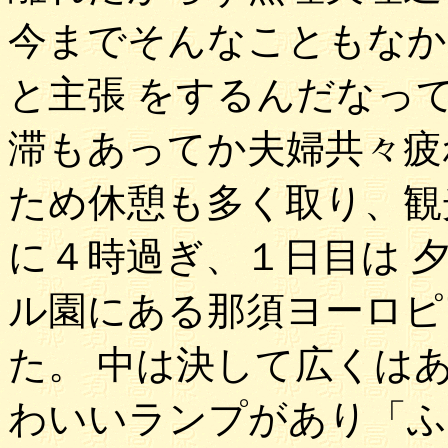
今までそんなこともなか
と主張 をするんだなっ
滞もあってか夫婦共々疲
ため休憩も多く取り、観
に４時過ぎ、１日目は 
ル園にある那須ヨーロピ
た。 中は決して広くは
わいいランプがあり「ふ