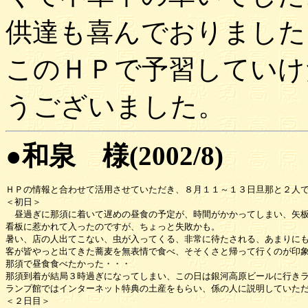
供達も喜んでおりました
このＨＰで予習していけ
うございました。
●和泉 様(2002/8)
ＨＰの情報と合わせて活用させていただき、８月１１～１３日旦那と２人で
＜初日＞

　昼過ぎに那須に着いて遅めの昼食の予定が、時間がかかってしまい、矢板
看板に惹かれて入ったのですが、ちょっと失敗かも。

暑い、店の人出てこない、虫が入ってくる、非常に待たされる、あまりにも
客が皆やっと出てきた蕎麦を無表情で食べ、そそくさと帰って行くのが印象
那須で昼食食べたかった・・・

那須到着が結局３時過ぎになってしまい、この日は銀河高原ビールに行きラ
ランプ館ではインターネット特典の土産をもらい、係の人に説明していただ
＜２日目＞
