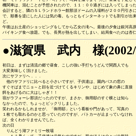
機関車は、混むことが予想されたので、１１：００過ぎには入ってしまった
会計すると、隣のＳＬランドホラー館那須ドームの入場料が２００円引きに
で、順番を逆にした人には気の毒。もっともインターネットでも割引が出来
ど。

午後はお土産のショッピングをしてから乙女の滝へ。最後の夕食は銀河高原
●滋賀県 武内 様(2002/
初日は、まずは清流の郷で昼食、こしの強い手打ちうどんで関西人でも

大変美味しく頂けました。

次にサファリヘ．．．

　他のサファリに比べると小さいですが、子供達は、園内バスの窓の

すぐそばまでニョ～と顔を近づけてくるキリンや、はじめて象の鼻に直接

餌をあげるのに大はしゃぎ！！

宿がラフォーレ那須だったのですが、まさか、御用邸のすぐ横とは知ら

なかったので、ちょっとビックリしました。

笑われるかもしれませが、「御用邸」という看板や門があって、写真の

１枚でも取れるのかと思っていたのですが、パトカーが止まっていなけれ

ば、全くわかりませんでした。

次の日

　りんどう湖ファミリー牧場
