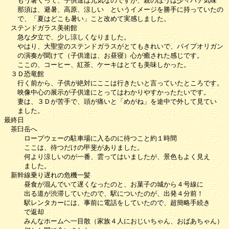
　　もう暑くって、子供達は元気なのですが、親のほうは少々バテ気味

　　那須は、避暑、高原、涼しい　というイメージを勝手に持っていたの

　　で、「夏はどこも暑い」こと改めて実感しました。

　ステンドガラス美術館

　　急な夕立で、少し涼しくなりました。

　　やはり、大聖堂のステンドガラスがとてもきれいで、パイプオリガン

　　の演奏が聞けて（子供達は、お昼寝）心が癒された感じです。

　　ここの、コーヒー、紅茶、ケーキはとても美味しかった。

　３Ｄ恐竜館

　　行く前から、子供が絶対にここは行きたいと言っていたところです。

　　映像中心の展示が子供達にとってはわかりやすかったたいです。

　　妻は、３Ｄが苦手で、頭が痛いと「めがね」を途中で外して見てい

　　ました。

最終日

　茶臼岳へ

　　　ロープウェーの駐車場に入るのに待つこと約１時間

　　　ここは、待つだけの甲斐がありました。

　　　何より涼しいのが一番、雲ってはいましたが、景色もよく見え

　　　ました。　　　　

　新幹線乗り遅れの危機一髪

　　　昼食が混んでいて遅くなったのと、お菓子の城から４号線に

　　　出る道が渋滞していたので、駅についたのが、出発４分前！

　　　駅レンタカーには、事前に電話をしていたので、超簡略手続き

　　　で返却

　　　みんなホームヘ一目散（家族４人におじいちゃん、おばあちゃん）
