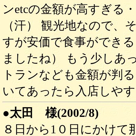
ンetcの金額が高すぎ
（汗） 観光地なので、
すが安価で食事ができる
ましたね） もう少しあ
トランなども金額が判る
いてあったら入店しやす
●太田 様(2002/8)
８日から1０日にかけて