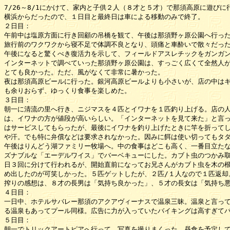
7/26～8/1にかけて、家内と子供２人（８才と５才）で那須高原に遊び
横浜からだったので、１日目と最終日は車による移動のみで終了。

２日目：

午前中は塩原方面に行き回顧の吊橋を観て、午後は那須野ヶ原公園へ行った
旅行前のワクワクから寝不足で体調不良となり、頭痛と車酔いで散々だった
午後になると驚くべき復活力を示して、フィールドアスレチックをガンガン
インターネットで調べていった那須野ヶ原公園は、すっごく広くて全然人が
とても良かった。ただ、風がなくて非常に暑かった。

夜は那須高原ビールに行った。銀河高原ビールよりも小さいが、店の中はキ
も余りおらず、ゆっくり食事を楽しめた。

３日目：

朝一に清流の里へ行き、ニジマスを４匹とイワナを１匹釣り上げる。店の人
は、イワナの方が値段が高いらしい。「インターネットを見て来た」と言っ
はサービスしてもらったが、最後にイワナを釣り上げたときに竿を折ってし
や汗。でも特に弁償などは要求されなかった。因みに餌は使い切ってもタダ
午後はりんどう湖ファミリー牧場へ。中の食事はどこも高く、一番目立たな
ズナブルな「エーデルワイス」でバーベキューにした。カブト虫のつかみ取
日３回に分けて行われるが、開始直前になってお兄さんがカブト虫を木の根
め出したのが可笑しかった。５匹ゲットしたが、２匹/１人なので１匹返却。
搾りの感想は、８才の長男は「気持ち良かった」、５才の長女は「気持ち悪
４日目：

一日中、ホテルサバレー那須のアクアヴィーナスで温泉三昧。温泉と言って
る温泉もあってプール同様。広告に力が入っていたバイキングは高すぎてパ
５日目：

朝一でトリックアートピアへ行って、写真を撮りまくった。昼食を予定して