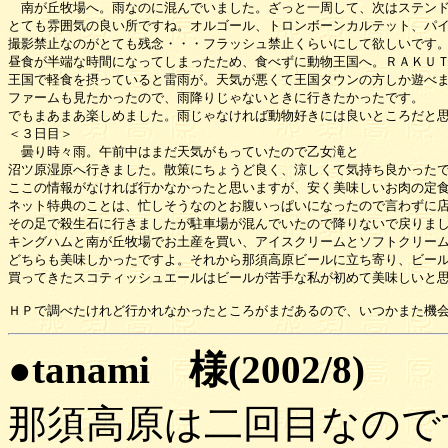
　南が丘牧場へ。雨なのに混んでいました。ざっと一周して、次はステンド
とても雰囲気の良い所ですね。オルゴール、トロンボーンカルテット、パイ
撮影禁止なのがとても残念・・・フラッシュ禁止くらいにして欲しいです。
昼食が半端な時間になってしまったため、食べずに動物王国へ。ＲＡＫＵＴ
王国で軽食を摂っていると雷雨が。天気が悪くて王国タウンの方しか遊べま
ファームも見たかったので、雨降りじゃないときに行きたかったです。

でもまあまあ楽しめました。雨じゃなければ動物好きには良いところだと思
＜３日目＞

　曇り時々雨。午前中はまだ天気がもっていたので乙女滝と

沼ツ原湿原へ行きました。散策にちょうど良く、涼しくて気持ち良かったで
ここの情報がなければ行かなかったと思いますが、安く美味しいお肉の定食
ネット特典のことは、忙しそうなのとお腹いっぱいになったので言わずに店
その足で殺生石に行きましたが駐車場が混んでいたので降りないで戻りまし
キングハムと南が丘牧場でお土産を買い、アイスクリームとソフトクリーム
どちらも美味しかったですよ。それから那須高原ビールに立ち寄り、ビール
買ってきたスコティッシュエールはビールが苦手な私が初めて美味しいと思
●tanami 様(2002/8)
那須高原は二回目なので