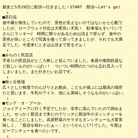
親友と5月29日に那須へ行きました！START　那須へLet's go!

　↓

■茶臼岳

途中霧が発生していたので、景色が見えないのではないかと心配で

したが、ロープウェイ付近は大変良い天気！　駐車場もすいていて

さらにラッキー♪　時間に限りがあるため山頂まで登らず、途中の

景色が良いところで写真を撮って戻ってきましたが、それでも大満

足でした。今度来たときは山頂まで登るぞぉ！

　↓

■みちのく民芸店

手造りの民芸品がところ狭しと並んでいました。食器や南部鉄器な

ど欲しいものがいっぱい！　ついつい時間のたつのも忘れ見入って

しまいました。また行きたいお店です。

　↓

■南ヶ丘牧場

広々とした牧場でのんびりとお散歩。こどもが遊ぶには最高の場所

だと思います。牛乳やアイス、他にも美味しそうなものがいっぱい。

　↓

■モンテ・オ・ブール

ジョイアミーアに行く予定でしたが、非常に混んでいたので諦めま

した。せっかく那須まで来たのでリッチに那須牛のタンシチューを

食べることにしました。高原野菜のサラダもタンシチューも大変美

味しく、「那須を味わったぁ～」というかんじ(?)でした。今度は

ビーフシチューを食べたいです。

　↓
