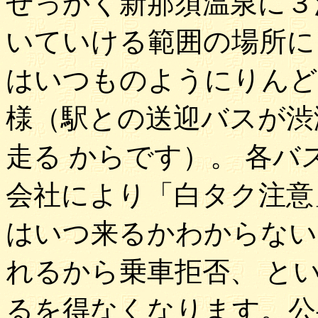
せっかく新那須温泉に３
いていける範囲の場所に
はいつものようにりんど
様（駅との送迎バスが渋
走る からです）。 各
会社により「白タク注意
はいつ来るかわからない
れるから乗車拒否、 と
るを得なくなります。公