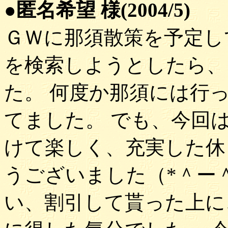
●匿名希望 様(2004/5)
ＧＷに那須散策を予定し
を検索しようとしたら、
た。 何度か那須には行
てました。 でも、今回
けて楽しく、充実した休
うございました（*＾ー
い、割引して貰った上に