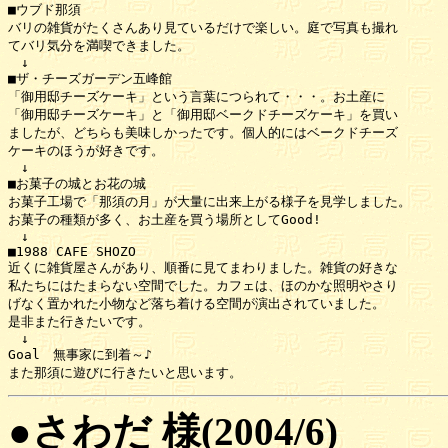
■ウブド那須

バリの雑貨がたくさんあり見ているだけで楽しい。庭で写真も撮れ

てバリ気分を満喫できました。

　↓

■ザ・チーズガーデン五峰館

「御用邸チーズケーキ」という言葉につられて・・・。お土産に

「御用邸チーズケーキ」と「御用邸ベークドチーズケーキ」を買い

ましたが、どちらも美味しかったです。個人的にはベークドチーズ

ケーキのほうが好きです。

　↓

■お菓子の城とお花の城

お菓子工場で「那須の月」が大量に出来上がる様子を見学しました。

お菓子の種類が多く、お土産を買う場所としてGood!

　↓

■1988 CAFE SHOZO

近くに雑貨屋さんがあり、順番に見てまわりました。雑貨の好きな

私たちにはたまらない空間でした。カフェは、ほのかな照明やさり

げなく置かれた小物など落ち着ける空間が演出されていました。

是非また行きたいです。

　↓

Goal　無事家に到着～♪

●さわだ 様(2004/6)