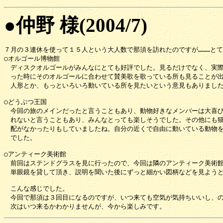
●仲野 様(2004/7)
７月の３連休を使って１５人という大人数で那須を訪れたのですが………とて
○オルゴール博物館

　ディスクオルゴールがみんなにとても好評でした。見るだけでなく、実際
　った時にそのオルゴールに合わせて賛美歌を歌っている所も見ることが出
　人形とか、もっといろいろ動いている所を見たいという意見もありました
○どうぶつ王国

　今回の旅のメインだったと言うこともあり、動物好きなメンバーは大喜び
　れないと言うこともあり、みんなとっても楽しそうでした。その他にも猫
　配がなかったりもしていましたね。自分の近くで自由に動いている動物を
　でした。

○アンティーク美術館

　前回はステンドグラスを見に行ったので、今回は隣のアンティーク美術館
　単眼鏡を貸して頂き、説明を聞いた後にずっと細かい図柄などを見ようと
　こんな感じでした。

　今回で那須は３回目になるのですが、いつ来ても空気が気持ちいいし、の