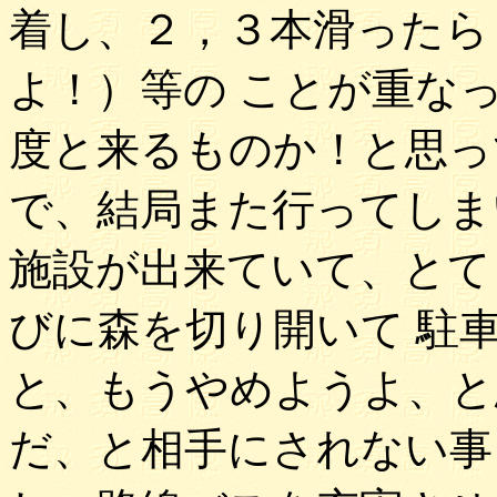
着し、２，３本滑ったら
よ！）等の ことが重な
度と来るものか！と思っ
で、結局また行ってしま
施設が出来ていて、とて
びに森を切り開いて 駐
と、もうやめようよ、と
だ、と相手にされない事