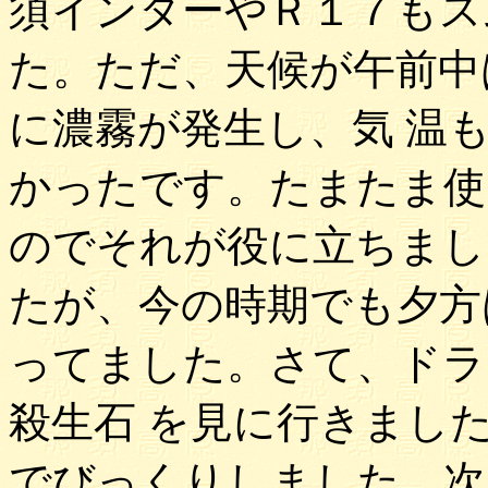
須インターやＲ１７もス
た。ただ、天候が午前中
に濃霧が発生し、気 温
かったです。たまたま使
のでそれが役に立ちまし
たが、今の時期でも夕方
ってました。さて、ドラ
殺生石 を見に行きまし
でびっくりしました。次