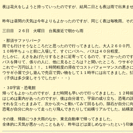
夜は花火をしようと持っていったのですが、結局二日とも夜は雨で出来ません
昨年は昼間の天気は今年よりもよかったのですが、同じく夜は毎晩雨。その
三日目　２６日　火曜日　台風接近で朝から雨

・那須サファリパーク

雨でも行けそうなところだと思ったので行ってきました。大人２６００円、
１０時半ちょっと前に入場して、すぐにバスへ、バスは４０分程度。

たしかに、えさをあげたりするときに近寄ってくるので、すごかったのです
バスを降りて、係りの人に、他に見るところは？と聞いたところ、ウサギ小
これで一万円以上！！。１時間程度の滞在でコストパフォーマンスの悪さに
ウサギ小屋で少し遊んで売店で買い物をして１１時半には出てきました。払
（子供は多少楽しそうでしたが・・・）

・３D宇宙・恐竜館

帰ってもよかったのですが、まだ時間も早いので行ってきました。１２時前
はじめは案内があったのですが、後は自分達で。宇宙の成り立ち、恐竜の説
それを立ったままみて、次から次へと動いてみて回るもの。隕石が自分に向
恐竜が自分に向かって走ったり飛んできたりして結構リアルでした。結構楽
その後、帰路につき大雨のなか、東北自動車で帰ってきました。
