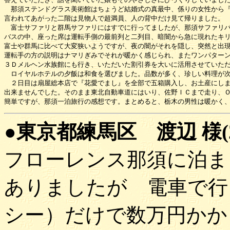
　那須ステンドグラス美術館はちょうど結婚式の真最中、係りの女性から『
言われてあがった二階は見物人で超満員、人の背中だけ見て帰りました。

　富士サファリと群馬サファリにはすでに行ってましたが、那須サファリパ
バスの中、座った席は運転手側の最前列と二列目、暗闇から急に現れたキリ
富士や群馬に比べて大変狭いようですが、夜の闇がそれを隠し、突然と出現
運転手の方の説明はナマリぎみでそれが暖かく感じられ、またワンパターン
３Ｄメルヘン水族館にも行き、いただいた割引券を大いに活用させていただ
　ロイヤルホテルの夕飯は和食を選びました。品数が多く、珍しい料理が次
　２日目は扇屋総本店で『花愛でまし』を全部で五箱購入し、お土産にしま
出来ませんでした。そのまま東北自動車道にはいり、佐野ＩＣまで走り、Ｏ
●東京都練馬区 渡辺 様(20
フローレンス那須に泊ま
ありましたが 電車で行
シー）だけで数万円かか