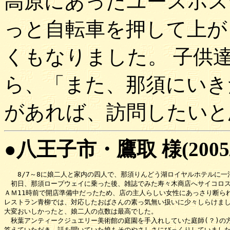
高原にあったユースホス
っと自転車を押して上が
くもなりました。 子供
ら、「また、那須にいき
があれば、訪問したいと
●八王子市・鷹取 様(2005/
　　8/7～8に娘二人と家内の四人で、那須りんどう湖ロイヤルホテルに一泊
　初日、那須ロープウェイに乗った後、雑誌でみた寿々木商店へサイコロス
ＡＭ11時前で開店準備中だったため、店の主人らしい女性にあっさり断られ
レストラン青柳では、対応したおばさんの素っ気無い扱いに少々しらけまし
大変おいしかったと、娘二人の点数は最高でした。

　秋葉アンティークジュエリー美術館の庭園を手入れしていた庭師(？)の方
答えていただき、話を聞いていた娘もそのやさしさにびっくりしていました