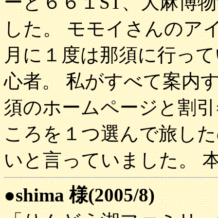
ーと６６１ST、大麻博
した。 モモイさんのア
月に１度は那須に行って
心者。 私がすべて案内
須のホームページと割引
ころを１つ選んで旅した
いと言っていました。 
●shima 様(2005/8)