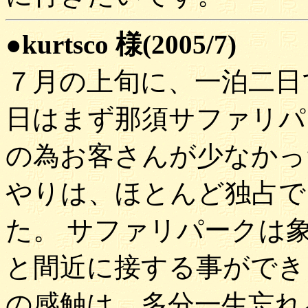
●kurtsco 様(2005/7)
７月の上旬に、一泊二日
日はまず那須サファリパ
の為お客さんが少なかっ
やりは、ほとんど独占で
た。 サファリパークは
と間近に接する事ができ
の感触は、多分一生忘れ