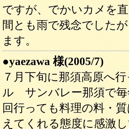
ですが、でかいカメを直
間とも雨で残念でしたが
ます。
●yaezawa 様(2005/7)
７月下旬に那須高原へ行
ル サンバレー那須で毎
回行っても料理の料・質
えてくれる態度に感激