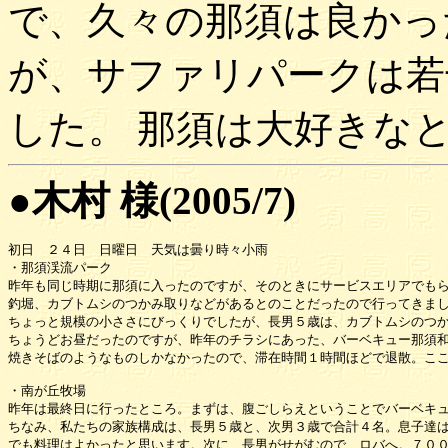
で、久々の那須は良かっ
が、サファリパークは若
した。 那須は大好きな
●木村 様(2005/7)
初日　２４日　日曜日　天気は曇り時々小雨

・那須渓流パーク

昨年も同じ時期に那須に入ったのですが、そのときにサービスエリアでもら
釣堀、カブトムシのつかみ取りなどがあるとのことだったので行ってきまし
ちょっと規模の小ささにびっくりでしたが、長男５歳は、カブトムシのつか
ちょうどお昼だったのですが、昨年のチラシにあった、バーベキュー那須和
焼きそばのようなものしかなかったので、滞在時間１時間ほどで退散。ここ
・南が丘牧場

昨年は最終日に行ったところ。まずは、腹ごしらえということでバーベキュ
ちなみ、私たちの家族構成は、長男５歳と、次男３歳で合計４名。息子達は
でも料理はよかったと思います。次に、長男がせがむので、ロバへ。７００