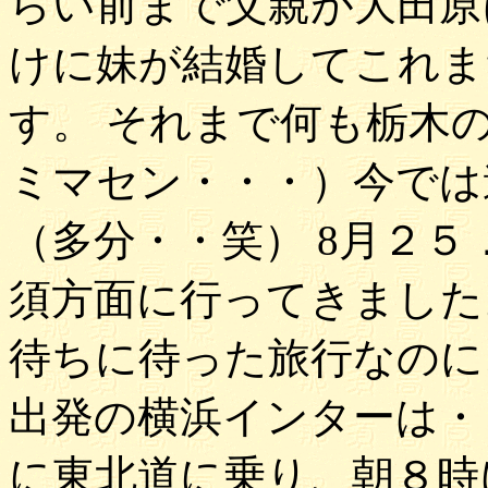
らい前まで父親が大田原
けに妹が結婚してこれま
す。 それまで何も栃木
ミマセン・・・）今では
（多分・・笑） 8月２
須方面に行ってきました
待ちに待った旅行なのに
出発の横浜インターは・
に東北道に乗り、朝８時