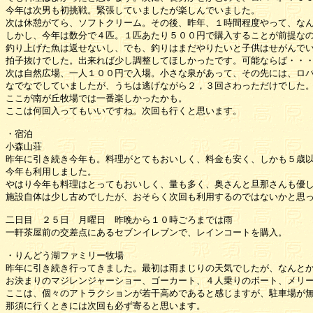
今年は次男も初挑戦。緊張していましたが楽しんでいました。

次は休憩がてら、ソフトクリーム。その後、昨年、１時間程度やって、なん
しかし、今年は数分で４匹。１匹あたり５００円で購入することが前提なの
釣り上げた魚は返せないし、でも、釣りはまだやりたいと子供はせがんでい
拍子抜けでした。出来れば少し調整してほしかったです。可能ならば・・・
次は自然広場、一人１００円で入場。小さな泉があって、その先には、ロバ
なでなでしていましたが、うちは逃げながら２，３回さわっただけでした。
ここが南が丘牧場では一番楽しかったかも。

ここは何回入ってもいいですね。次回も行くと思います。

・宿泊

小森山荘

昨年に引き続き今年も。料理がとてもおいしく、料金も安く、しかも５歳以
今年も利用しました。

やはり今年も料理はとってもおいしく、量も多く、奥さんと旦那さんも優し
施設自体は少し古めでしたが、おそらく次回も利用するのではないかと思っ
二日目　２５日　月曜日　昨晩から１０時ごろまでは雨

一軒茶屋前の交差点にあるセブンイレブンで、レインコートを購入。

・りんどう湖ファミリー牧場

昨年に引き続き行ってきました。最初は雨まじりの天気でしたが、なんとか
お決まりのマジレンジャーショー、ゴーカート、４人乗りのボート、メリー
ここは、個々のアトラクションが若干高めであると感じますが、駐車場が無
那須に行くときには次回も必ず寄ると思います。
