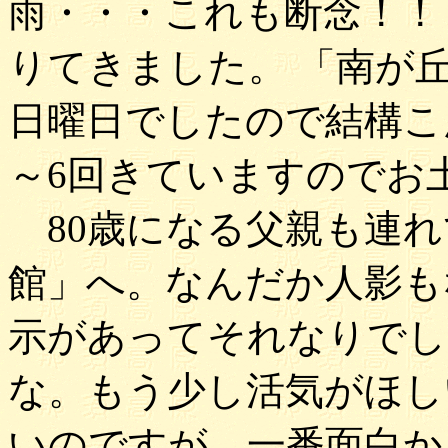
雨・・・これも断念！！
りてきました。 「南が
日曜日でしたので結構こ
～6回きていますのでお
80歳になる父親も連れ
館」へ。なんだか人影も
示があってそれなりでした
な。もう少し活気がほ
いのですが、一番面白か