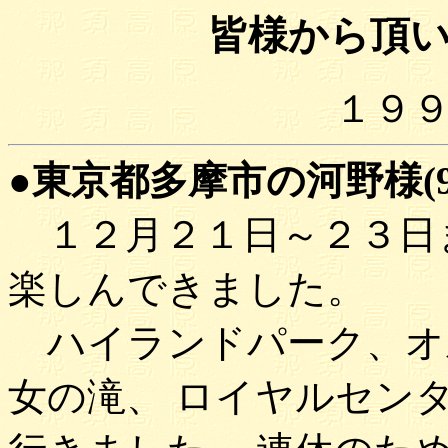
皆様から頂
１９
●東京都多摩市の河野様(96
１２月２１日～２３日
楽しんできました。
ハイランドパーク、オ
女の滝、 ロイヤルセン