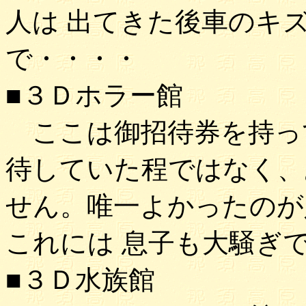
人は 出てきた後車のキ
で・・・・
■３Ｄホラー館
ここは御招待券を持っ
待していた程ではなく、
せん。唯一よかったのが
これには 息子も大騒ぎ
■３Ｄ水族館