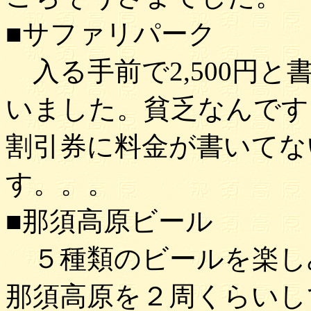
■サファリパーク
入る手前で2,500円
いました。貧乏なんです
割引券に料金が書いてな
す。。。
■那須高原ビール
５種類のビールを楽しみ
那須高原を２周くらいし