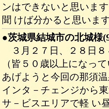
ンはできないと思います
聞 けば分かると思いま
●茨城県結城市の北城様(97'
３月２７日、２８日８
（皆５０歳以上になって
あげようと今回の那須温
インタ－チェンジから東
サ－ビスエリアで軽 い