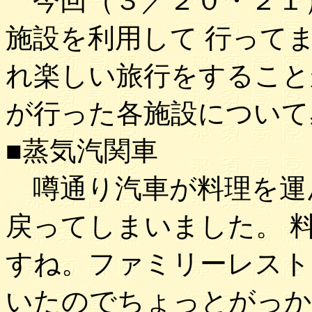
今回（３／２０・２１
施設を利用して 行って
れ楽しい旅行をすること
が行った各施設について
■蒸気汽関車
噂通り汽車が料理を運
戻ってしまいました。 
すね。ファミリーレスト
いたのでちょっとがっか