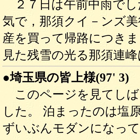
２７日は午前中雨でし
気で，那須クイ－ンズ美
産を買って帰路につきま
見た残雪の光る那須連峰
●埼玉県の皆上様(97' 3)
このページを見てしば
した。 泊まったのは塩
ずいぶんモダンになって