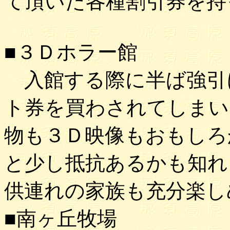
て頂いた各種割引券を持
■３Ｄホラー館
入館する際に半ば強引
ト券を買わされてしまい
物も３Ｄ映像もおもしろ
と少し抵抗あるかも知れ
供連れの家族も充分楽し
■南ヶ丘牧場