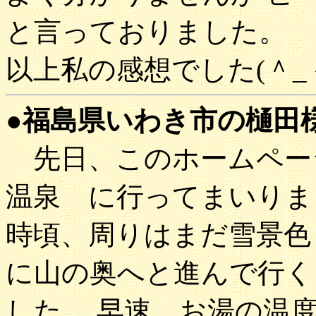
と言っておりました。
以上私の感想でした(＾_＾
●福島県いわき市の樋田様(9
先日、このホームペー
温泉 に行ってまいりま
時頃、周りはまだ雪景色
に山の奥へと進んで行く
した。 早速、お湯の温