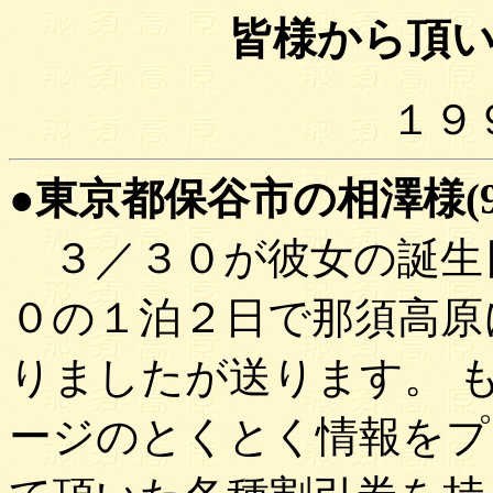
皆様から頂
１９
●東京都保谷市の相澤様(97'
３／３０が彼女の誕生
０の１泊２日で那須高原
りましたが送ります。 
ージのとくとく情報をプ