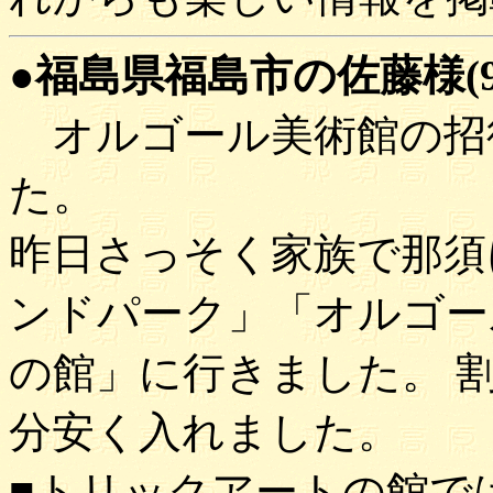
●福島県福島市の佐藤様(97'
オルゴール美術館の招
た。
昨日さっそく家族で那須
ンドパーク」「オルゴー
の館」に行きました。 
分安く入れました。
■トリックアートの館で