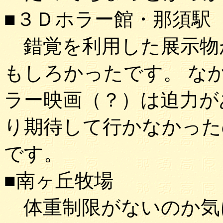
■３Ｄホラー館・那須駅
錯覚を利用した展示物
もしろかったです。 な
ラー映画（？）は迫力が
り期待して行かなかった
です。
■南ヶ丘牧場
体重制限がないのか気