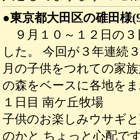
●東京都大田区の碓田様(97'
９月１０～１２日の３
した。 今回が３年連続
月の子供をつれての家族
の森をベースに各地をま
１日目 南ケ丘牧場
子供のお楽しみウサギと
のかと ちょっと心配で