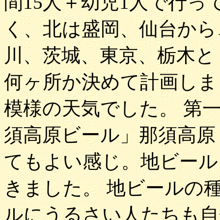
間15人＋幼児1人で行っ
く、北は盛岡、仙台から
川、茨城、東京、栃木と
何ヶ所か決めて計画しま
模様の天気でした。 第
須高原ビール」那須高原
てもよい感じ。地ビール
きました。 地ビールの
ルにうるさい人たちも自