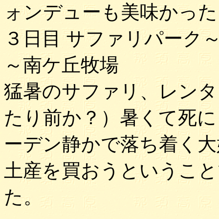
ォンデューも美味かった
３日目 サファリパーク
～南ケ丘牧場
猛暑のサファリ、レンタ
たり前か？）暑くて死に
ーデン静かで落ち着く大
土産を買おうということ
た。