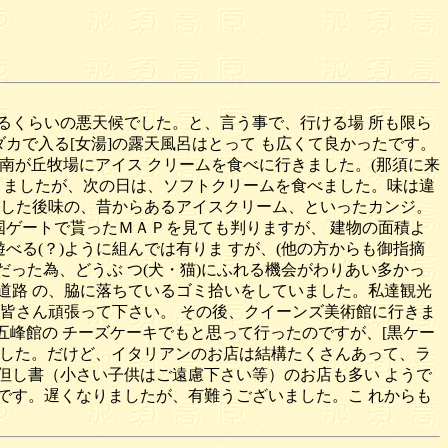
るくらいの悪天候でした。と、言う事で、行ける場 所も限ら
カで入る[女湯]の露天風呂はとって も広くて良かったです。
、南が丘牧場にアイス クリームを食べに行きました。(那須に来
べ ましたが、次の日は、ソフトクリームを食べました。味は違
リした後味の、昔からあるアイスクリーム、といったカンジ。
国ゲートで貰ったＭＡＰを見ても判りますが、 建物の面積よ
べる(？)ように組んでは有りま すが、(他の方からも御指摘
だった為、どうぶ つ(犬・猫)にふれる機会がわりあい多かっ
道路 の、脇に落ちているゴミ拾いをしていました。私達観光
皆さん頑張って下さい。 その後、クイーンズ美術館に行きま
五峰館の チーズケーキでもと思って行ったのですが、[黒ケー
めました。だけど、イタリアンのお店は結構たくさんあって、ラ
り但し書（小さい子供はご遠慮下さい等）のお店も多い ようで
げです。遅くなりましたが、有難うございました。こ れからも