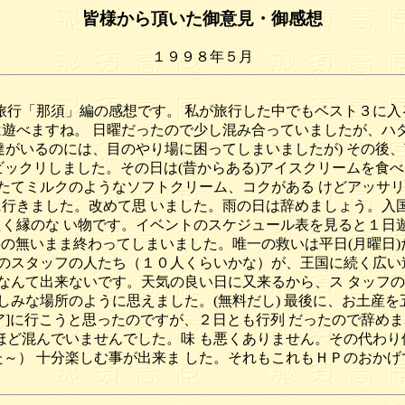
皆様から頂いた御意見・御感想
１９９８年５月
行「那須」編の感想です。 私が旅行した中でもベスト３に入
は遊べますね。 日曜だったので少し混み合っていましたが、ハダ
達がいるのには、目のやり場に困ってしまいましたが) その後
はビックリしました。その日は(昔からある)アイスクリームを食
たてミルクのようなソフトクリーム、コクがある けどアッサ
に行きました。改めて思 いました。雨の日は辞めましょう。入
く縁のな い物です。イベントのスケジュール表を見ると１日遊
の無いまま終わってしまいました。唯一の救いは平日(月曜日)
のスタッフの人たち（１０人くらいかな）が、王国に続く広い
なんて出来ないです。天気の良い日に又来るから、ス タッフの
しみな場所のように思えました。(無料だし) 最後に、お土産を
ーア]に行こうと思ったのですが、２日とも行列 だったので辞
れほど混んでいませんでした。味 も悪くありません。その代わ
た～） 十分楽しむ事が出来ま した。それもこれもＨＰのおか