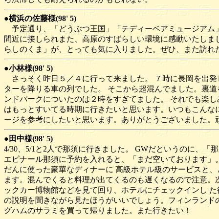
●横浜の佐藤様(98' 5)
予定通り、「どうぶつ王国」「テディーベアミュージアム」
間近に接しられまた、高原のすばらしい環境に感動いたしまし
らしのくま」が、とっても気に入りました。ぜひ、また訪れ
●小林様(98' 5)
さっそく昨日５／４に行って来ました。 ７時に長岡を出発
ターを降りる車の列でした。 そこから超混んでました。裏道
ンドパークについたのは２時をすぎてました。 それでも楽し
はもっとすいてる時期に行きたいと思います。いつもこんなに
ージを参考にしたいと思います。ありがとうございました。
●田中様(98' 5)
4/30、5/1と2人で那須に行きました。 GWだというのに
エピナール那須に予約を入れると、「まだ空いております」。 
だんに使った豪華なディナーに 高級ホテル級のサービスと、
ます。混んでくると料理が出てくるのも遅くなるので注意。次
ックカー博物館などを見て回り、ホテルにチェックインし た
の説明を聞きながら見たほうがいいでしょう。フィンランドの
グハムのサラミを買って帰りました。また行きたい！