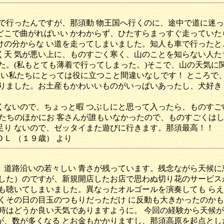
で行ったんですが、那須動 物王国へ行くのに、途中で道に迷っ
こで曲がればいい かわからず、ひたすらまっすぐ走っていた
の分からな い道を走ってしまいました。知人も車で行ったと
天 気が悪い上に、ものすごく寒く、山のことを知らない人た
た。(私もとても薄着で行ってしまった。)そこで、山の天気に
ない私たちにとっては役に立つこと間違いなしです！ ところで
りました。お土産もかわいいものがいっぱいあったし、犬好き
ないので、ちょっと暇 つぶしにと思って入ったら、ものすご
たちのほかにお 客さんが誰もいなかったので、ものすごくはし
足り ないので、ゼッタイまた遊びに行きます。那須最高！！
歳） より
道路沿いの若々しい 青さが残っています。残念ながら天候に
した）のですが、新規開店したお店で思わぬ切り花のサービス
も聴いてしまいました。異なったオルゴールを演奏しても ら
くその日の目玉のつもりだっただけ に反動も大きかったのかも
時はどうか良い天気でありますように。 今回の経験から天候が
、数が多くなる とお金もかかりますし、那須高原を起点とし