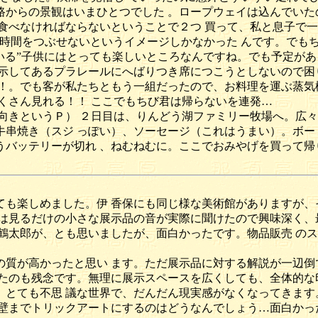
路からの景観はいまひとつでした 。ロープウェイは込んでいた
食べなければならないということで２つ 買って、私と息子で一
時間をつぶせないというイメージしかなかった んです。でもち
にいる”子供にはとっても楽しいところなんですね。でも予定が
示してあるプラレールにへばりつき席につこうとしないので困
！。でも客が私たちともう一組だったので、お料理を運ぶ蒸気
くさん見れる！！ ここでもちび君は帰らないを連発…
向きというＰ） ２日目は、りんどう湖ファミリー牧場へ。広々
串焼き（スジ っぽい）、ソーセージ（これはうまい）。ボー
バッテリーが切れ 、ねむねむに。ここでおみやげを買って帰
も楽しめました。伊 香保にも同じ様な美術館がありますが、
は見るだけの小さな展示品の音が実際に聞けたので興味深く、
鶴太郎が、とも思いましたが、面白かったです。物品販売 の
質が高かったと思い ます。ただ展示品に対する解説が一辺倒
たのも残念です。無理に展示スペースを広くしても、全体的な印
とても不思 議な世界で、だんだん現実感がなくなってきます
壁までトリックアートにするのはどうなんでしょう…面白かっ