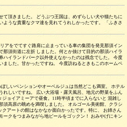
せて頂きました。 どうぶつ王国は、めずらしい犬や猫たちに
いような貴重なクマ達を見れてうれしかったです。 「ふきさ
エリアをでてすぐ路肩に止まっている車の集団を発見那須イン
で那須街道に左折 しました。何とか抜けて目的の那須ハイラ
券ハイランドパーク以外使えなかったのは残念でした。 今度
いました。甘かったですね。 今度訪ねるときもこのホームペ
め、めぼしいペンションやオーベルジュは当然どこも満室。 ホテル
はうれしいですね。 広い大浴場・露天風呂、地元の野菜をふん
ジョイアミーアで昼食。11時半頃までに入らないと 混雑し
那須高原の眺めを満喫しました。 オルゴール美術館、クラシ
ックアートの館はなかなか面白かったです。特に、 お姉さん
モークをつまみながら地ビールをゴックン！ おみやげにキン