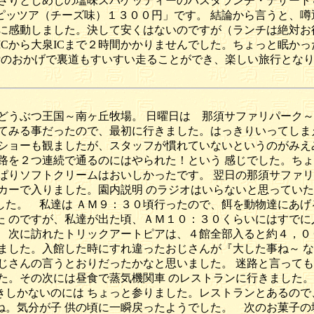
あさりとしめじの塩味スパゲッティーのパスタランチ・デザート
ピッツア（チーズ味）１３００円」です。 結論から言うと、噂
に感動しました。決して安くはないのですが（ランチは絶対お
ICから大泉ICまで２時間かかりませんでした。ちょっと眠か
Pのおかげで裏道もすいすい走ることができ、楽しい旅行とな
どうぶつ王国～南ヶ丘牧場。 日曜日は 那須サファリパーク～
てみる事だったので、最初に行きました。はっきりいってしま
ショーも観ましたが、スタッフが慣れていないというのがみえ
路を２つ連続で通るのにはやられた！という 感じでした。ちょ
ぱりソフトクリームはおいしかったです。 翌日の那須サファ
カーで入りました。園内説明 のラジオはいらないと思っていた
た。 私達は ＡＭ９：３０頃行ったので、餌を動物達にあげ
 のですが、私達が出た頃、ＡＭ１０：３０くらいにはすでに
 次に訪れたトリックアートピアは、４館全部入ると約４，０
ました。入館した時にすれ違ったおじさんが『大した事ね～ 
じさんの言うとおりだったかなと思いました。 迷路と言って
た。その次には昼食で蒸気機関車 のレストランに行きました。
しかないのには ちょっと参りました。レストランとあるので
。気分が子 供の頃に一瞬戻ったようでした。 次のお菓子の