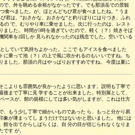
ので、外を眺める余裕がなかったです。でも那須岳での景観
つ食べました。が、ほとんどちび君が食べましたね。” うま
び君は、”おさかな、おさかな”と釣りぼりにはりつき、ふれ
あるの で、むりやり車に乗せました。次に行ったのは、レスト
りました。 時間が3時を過ぎていたので、軽く（？）焼きそば
機関車を2回しか 見られなかったのは残念でした。空いている
としていて気持ちよかった。ここで もアイスを食べました
トに乗って池（？）の上で風に吹かれるのもい いですね。ち
りました。那須の月はやっぱりおすすめですね。 今度は夏に
そこよりも雰囲気が良かったように思い ます。説明も丁寧で
最後まで丁寧に見 学することが出来ました。特別展として、
スペースが、館の規模にしては多い気がしますが、これは仕方
で、もう少し丁寧で細かいものであった ら、もっと分かり易
象が薄まってし まうだけではないかと思いました。 他には
。館を出てからしばらくは、自 分の目が信じられなくなりま
たです が。