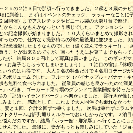
～２５の２泊３日で那須へ行ってきました。２歳と３歳のチビ
時頃に到着し、まずはイベントのチェック。 ラッキーなことに
２回開催）までアスレチックやビニール製の大滑り台で遊び、
だからこんなもんかなっという感じでした。 アクションシー
との記念撮影が始まりました。 １０人くらいまとめて撮影さ
ずったので、仕方なく撮影待ちの列の最後尾に並びました。 
と記念撮影したようなものでした（遅く並んでラッキー!）。
買うことが出来るのですが、写ったうえにお菓子までもらって
したが、結局８００円出して写真は買いました。 このギンガマ
か（お菓子ももらってしまいましょう）。 １泊目の宿は「休暇
というのはお得です。 大人２名の料金だけで４名用コテージが
りるボリュームでした。 フルーツ（パイナップル・バナナ・キ
供も無料で食べられました。 従業員の感じも良かったので満足
行き、ゴーカート乗り場のグランドで営業開始を待ったのですが. 
定の「那須ハイランドパーク」へ向かいました。 雲行きが怪し
しみました。 感想として、これまで大人同伴でも乗れなかった
回、妻と１回、合計２回ずつ乗りました。 次男は乗れずにラム
ソフトクリームは評判通りミルキーでおいしかったです。２泊
と悩んだのですが、結局「ホラー館・那須駅」へ行くことにしま
ませんでした。 最後に、妻がもっとも楽しみにしていた「ジョ