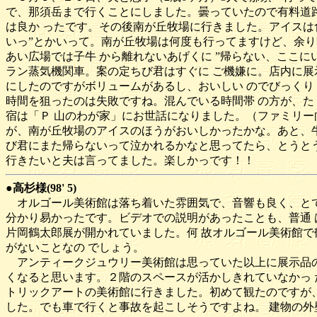
で、那須岳まで行くことにしました。曇っていたので有料道
は良か ったです。その後南が丘牧場に行きました。アイスは
いっ”とかいって。南が丘牧場は何度も行ってますけど、余り
あい広場では子牛 から離れないあげくに ”帰らない、ここ
ラン蒸気機関車。案の定ちび君はすぐに ご機嫌に。店内に展
にしたのですがボリュームがあるし、おいしい のでびっくり
時間を狙ったのは失敗ですね。混んでいる時間帯 の方が、た
宿は「Ｐ 山のわが家」にお世話になりました。（ファミリー
が、南が丘牧場のアイスのほうがおいしかったかな。あと、牛
び君にまた帰らないって泣かれるかなと思ってたら、とうとう
行きたいと夫は言ってました。楽しかっです！！
●高杉様(98' 5)
オルゴール美術館は落ち着いた雰囲気で、音響も良く、とて
分かり易かったです。ビデオでの説明があったことも、普通 
片岡鶴太郎展が開かれていました。何 故オルゴール美術館で
がないことなの でしょう。
アンティークジュウリー美術館は思っていた以上に展示品の
くなると思います。２階のスペースが活かしきれていなかっ 
トリックアートの美術館に行きました。初めて観たのですが、
した。でも車で行くと事故を起こしそうですよね。 建物の外