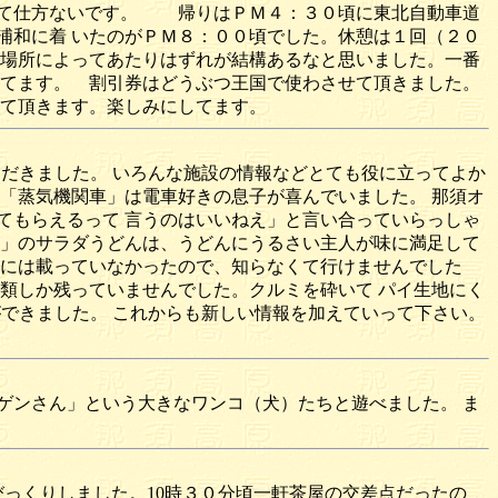
くて仕方ないです。 帰りはＰＭ４：３０頃に東北自動車道
浦和に着 いたのがＰＭ８：００頃でした。休憩は１回（２０
、場所によってあたりはずれが結構あるなと思いました。一番
ってます。 割引券はどうぶつ王国で使わさせて頂きました。
せて頂きます。楽しみにしてます。
だきました。 いろんな施設の情報などとても役に立ってよか
「蒸気機関車」は電車好きの息子が喜んでいました。 那須オ
てもらえるって 言うのはいいねえ」と言い合っていらっしゃ
し」のサラダうどんは、うどんにうるさい主人が味に満足して
クには載っていなかったので、知らなくて行けませんでした
類しか残っていませんでした。クルミを砕いて パイ生地にく
ができました。 これからも新しい情報を加えていって下さい。
ゲンさん」という大きなワンコ（犬）たちと遊べました。 ま
っくりしました。10時３０分頃一軒茶屋の交差点だったの