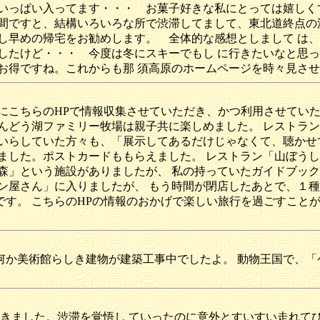
 いっぱい入ってます・・・ お菓子好きな私にとっては嬉し
間ですと、結構いろいろな所で渋滞してまして、東北道終点の
し早めの帰宅をお勧めします。 全体的な感想としまして は
したけど・・・ 今度は冬にスキーでもし に行きたいなと思
お得ですね。これからも那 須高原のホームページを時々見さ
にこちらのHPで情報収集させていただき、かつ利用させていた
んどう湖ファミリー牧場は親子共に楽しめました。 レストラン
いらしていた方々も、「展示してあるだけじゃなくて、聴かせ
ました。ポストカードももらえました。 レストラン「山ぼう
森」という施設がありましたが、 私の持っていたガイドブッ
ン屋さん」に入りましたが、 もう時間が閉店したあとで、１種
す。 こちらのHPの情報のおかげで楽しい旅行を過ごすこと
か美術館らしき建物が建築工事中でしたよ。 動物王国で、「
きました。渋滞を覚悟し ていったのに意外とすいすい走れてび