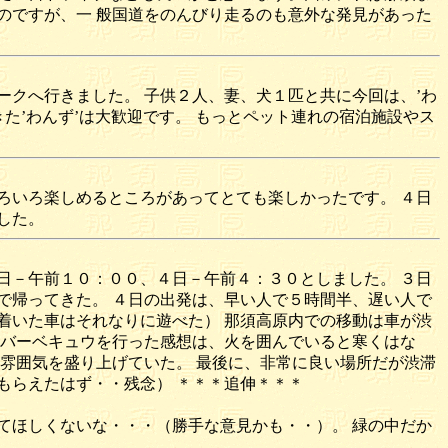
のですが、一 般国道をのんびり走るのも意外な発見があった
クへ行きました。 子供２人、妻、犬１匹と共に今回は、’わ
た’わんず’は大歓迎です。 もっとペット連れの宿泊施設やス
ろいろ楽しめるところがあってとても楽しかったです。 ４日
した。
日－午前１０：００、４日－午前４：３０としました。 ３日
で帰ってきた。 ４日の出発は、早い人で５時間半、遅い人で
着いた車はそれなりに遊べた） 那須高原内での移動は車が渋
夜バーベキュウを行った感想は、火を囲んでいると寒くはな
雰囲気を盛り上げていた。 最後に、非常に良い場所だが渋滞
もらえたはず・・残念） ＊＊＊追伸＊＊＊
てほしくないな・・・（勝手な意見かも・・）。 緑の中だか