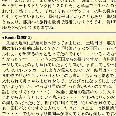
頃行きましたので、まだ空いていました。 注文したのは「
チ・デザート＆ドリンク付１２００円」と単品で「生ハムの
おいしく感じました。 それよりもスパゲッティーの味の良さ
行列となっていました。 帰路は平日ということもあり、那須
ともあり、那須への旅行も最初で最後になりそうです。 貴H
HPをのぞかせて頂きますね。
●Konita様(98' 5)
先週の週末に那須高原へ行ってきました。 土曜日は 那須
回の旅行の目的は新しくできた『那須どうぶつ王国』へ 行っ
ふれあいが出来るのかと思ってたのですが ・・・いろいろな
たかったです・・・ どうぶつ王国からの帰りですが、有料道
ージしていたのより寂れていたような気がし ます。でもやっ
った のでレンタカーにしようか悩んだのですが、結局はマイ
食動物の餌が￥１，０００というのも高い！ちょっと驚きでし
入れられて鼻水やらよだれやらで、びとびとになってしまった
ないようでした。やっぱり早めに行った方がいい のですね。
話しばかりですね・・・） 私達は 恐竜の迷路のやつに入り
これから入ろうとして いる私らは・・・ でもやはりそのお
の楽しみ だったけど、押す時に暗くて見づらいのが難点でし
も、回転がよくてすぐに入れましたけど。メニューは鉄板焼き
で・・・ でもやっぱり機関車が運んでくるのは楽しいですね