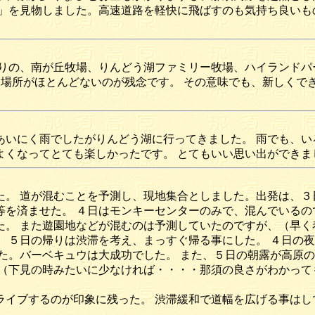
」を見物しました。高速道路を軽快に飛ばすのも気持ち良いも
りの、南が丘牧場、りんどう湖ファミリー牧場、ハイランドパー
る場所がほとんどないのが残念です。 その意味でも、新しくでき
いにく雨でしたがりんどう湖に行ってきました。 雨でも、い
よくなってとても楽しかったです。 とてもいい思い出ができま
。 道が混むことを予測し、現地集合としました。出発は、３
を済ませた。 ４日はモンキーセンターのみで、混んでいるの
。 また遊園地などが混むのは予測していたのですが、（早く
 ５日の帰りは渋滞を考え、まっすぐ帰る事にした。 ４日の
た。バーベキュウは大成功でした。 また、５日の朝露が高原の
（下見の時みたいに少なければ・・・・那須の良さがわかって
イブするのが印象に残った。 渋滞緩和で道幅を広げる事はし