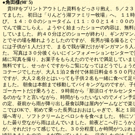
●角田様(98' 5)
貴HPをプリントアウトした資料をどっさり抱え、５／２３
てました。 初日は「りんどう湖ファミリー牧場」へ。 １１
び。 １４：００のショータイム（１１：００と１４：００の
でんで腹ごしらえ。 ようやく始まったショーの内容は、無料
していました。 約４０分ほどのショーが終わり、ギンガマン
とでその場を離れようとしたのですが、 長男が撮る撮るとぐ
には子供が１人だけで、 まるで我が家だけがギンガマン５人
た。 写真は３０分後くらいにインフォメーションセンターで
緒に写真を撮り、お菓子をもらえたのでそれで満足していま
無料ですし、せっかくですからご覧になってはどうでしょう
コテージでしたが、大人１泊２食付で休前日料金６５００円
ですが、大人２名分とはいっても子供２名も一緒に食べて足
ました。 朝食は本館まで移動してバイキングなのですが、子
ゴーカートだけ乗ろうと、９時前から「那須ロイヤルセンター」へ
るのかな？と言いながら、時間がもったいないのでメイン予
の定、昼前から雨が降り出し昼食以降は屋内ゲームなどで楽
こではOKで、初めて乗った長男はおおはしゃぎで、私と１
場へ寄り、ソフトクリームとペロシキを食べました。 特に
した曇り空ながら雨は止んでいました。前夜どこへ行こうか
が、それだけって感じでした。３０分程度しか時間がつぶれ