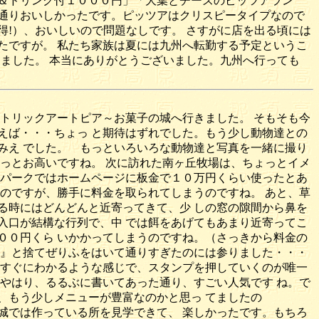
＆ドリンク付１０００円」「大葉とチーズのピッツアラン
通りおいしかったです。ピッツアはクリスピータイプなので
得!）、おいしいので問題なしです。 さすがに店を出る頃には
ったですが。 私たち家族は夏には九州へ転勤する予定というこ
りました。 本当にありがとうございました。九州へ行っても
トリックアートピア～お菓子の城へ行きました。 そもそも今
えば・・・ちょっ と期待はずれでした。もう少し動物達との
みえ でした。 もっといろいろな動物達と写真を一緒に撮り
っとお高いですね。 次に訪れた南ヶ丘牧場は、ちょっとイメ
リパークではホームページに板金で１０万円くらい使ったとあ
のですが、勝手に料金を取られてしまうのですね。 あと、草
る時にはどんどんと近寄ってきて、少 しの窓の隙間から鼻を
入口が結構な行列で、中 では餌をあげてもあまり近寄ってこ
００円くら いかかってしまうのですね。（さっきから料金の
な』と捨てぜりふをはいて通りすぎたのには参りました・・・
もすぐにわかるような感じで、スタンプを押していくのが唯一
やはり、るるぶに書いてあった通り、すごい人気です ね。で
、もう少しメニューが豊富なのかと思っ てましたの
城では作っている所を見学できて、 楽しかったです。もちろ