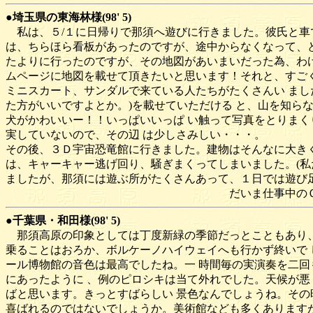
●埼玉県の東海林様(98' 5)
私は、５/１に日帰りで那須へ遊びに行きました。彼氏と車
は、ちらほら看板があったのですが、途中からなくなって、ど
たよりに行ったのですが、その地図があいまいだった為、わけ
ムページに地図を載せて頂きたいと思います！それと、すごく
ミニスカート、サンダルで来ている人たちがたくさんい まし
た方がいいですよとか。)を載せていただける と、山を知ら
犬がかわいいー！！いっぱいいっぱ い触って写真をとりまく
実していないので、その辺 は少しさみしい・・・。
その後、３Ｄ宇宙恐竜館に行きました。建物はそんなに大きく
は、キャーキャー逃げ回り、騒ぎまくってしまいました。(私
ましたが、那須には遊ぶ所がたくさんあって、１日では遊び
だいま仕事中のＯＬ （１９
●千葉県・和田様(98' 5)
那須高原の印象としては丁度新緑の季節だっとこともあり、
乗ることはおろか、ボルケーノハイウェイへも行かず終いで 
ール博物館の音色は最高でしたね。一 時間毎の実演奏を二回
にあったように 、例のピロシキは当て外れでした。天候が悪
ばと思います。きっとすばらしい 景色なんでしょうね。その
喜ばれるのではないでしょうか。美術館なども多くありますが