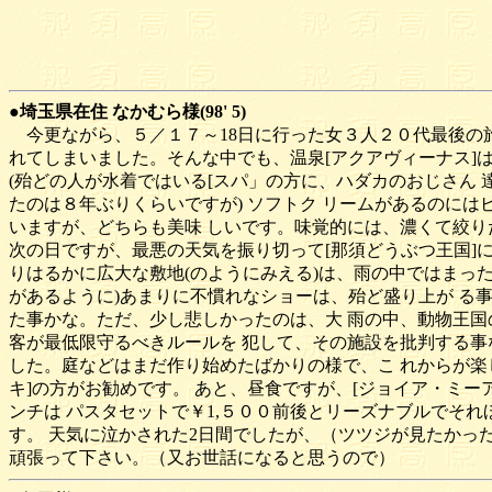
●埼玉県在住 なかむら様(98' 5)
今更ながら、５／１７～18日に行った女３人２０代最後の旅
れてしまいました。そんな中でも、温泉[アクアヴィーナス]
(殆どの人が水着ではいる[スパ」の方に、ハダカのおじさん 
たのは８年ぶりくらいですが) ソフトク リームがあるのに
いますが、どちらも美味 しいです。味覚的には、濃くて絞り
次の日ですが、最悪の天気を振り切って[那須どうぶつ王国]
りはるかに広大な敷地(のようにみえる)は、雨の中ではまった
があるように)あまりに不慣れなショーは、殆ど盛り上が る事
た事かな。ただ、少し悲しかったのは、大 雨の中、動物王国
客が最低限守るべきルールを 犯して、その施設を批判する事
した。庭などはまだ作り始めたばかりの様で、こ れからが楽
キ]の方がお勧めです。 あと、昼食ですが、[ジョイア・ミ
ンチは パスタセットで￥1,５００前後とリーズナブルでそ
す。 天気に泣かされた2日間でしたが、（ツツジが見たかっ
頑張って下さい。（又お世話になると思うので）