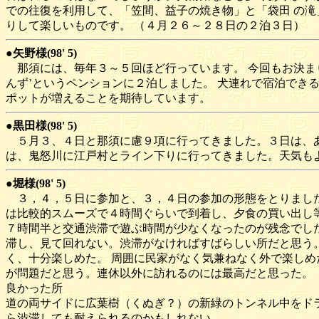
での往復を利用して、「笠間、益子の焼き物」と「袋田 の滝
りして楽しいものです。 （４月２６～２８日の２泊３日）
●矢野様(98' 5)
那須には、毎年３～５回ほど行っています。 今回もお決ま
んず’というペンションに２泊しました。 犬連れで宿泊でき
ポットが増えることを期待しています。
●黒田様(98' 5)
５月３、４日と那須に慮９項に行ってきました。３日は、あ
は、鬼怒川に江戸村とライン下りに行ってきました。天気も
●堀様(98' 5)
３，４，５日に参加と、３，４日の参加の形態をとりました
は比較的スムーズで４時間ぐらいで到着し、夕食の買い出し等
７時間半と交通渋滞で遊ぶ時間が少なくなったのが残念でした
滞し、見て回れない。渋滞がなければすばらしい所だと思う。
く、十分楽しめた。 周囲に民家がなく気兼ねなく外で楽しめ
が問題だと思う。連休以外に訪れるのには最高だと思った。 
良かった所
道の両サイドに広葉樹（くぬぎ？）の新緑のトンネル中をドラ
ら渋滞しても耐えられるのかもしれない。