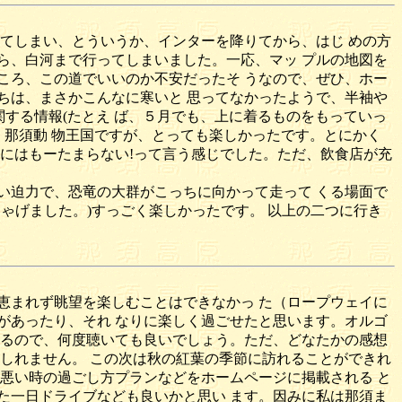
てしまい、とういうか、インターを降りてから、はじ めの方
ら、白河まで行ってしまいました。一応、マッ プルの地図を
ころ、この道でいいのか不安だったそ うなので、ぜひ、ホー
ちは、まさかこんなに寒いと 思ってなかったようで、半袖や
関する情報(たとえ ば、５月でも、上に着るものをもっていっ
、那須動 物王国ですが、とっても楽しかったです。とにかく
 にはもーたまらない!って言う感じでした。ただ、飲食店が充
い迫力で、恐竜の大群がこっちに向かって走って くる場面で
ゃげました。)すっごく楽しかったです。 以上の二つに行き
恵まれず眺望を楽しむことはできなかっ た（ロープウェイに
があったり、それ なりに楽しく過ごせたと思います。オルゴ
えるので、何度聴いても良いでしょう。ただ、どなたかの感想
しれません。 この次は秋の紅葉の季節に訪れることができれ
悪い時の過ごし方プランなどをホームページに掲載される と
た一日ドライブなども良いかと思い ます。因みに私は那須ま