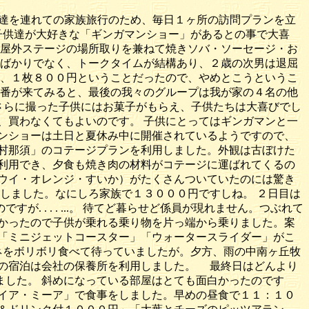
達を連れての家族旅行のため、毎日１ヶ所の訪問プランを立
子供達が大好きな「ギンガマンショー」があるとの事で大喜
 屋外ステージの場所取りを兼ねて焼きソバ・ソーセージ・お
ンばかりでなく、トークタイムが結構あり、２歳の次男は退屈
れ、１枚８００円ということだったので、やめとこうというこ
順番が来てみると、最後の我々のグループは我が家の４名の他
 さらに撮った子供にはお菓子がもらえ、子供たちは大喜びでし
、買わなくてもよいのです。 子供にとってはギンガマンと一
ンショーは土日と夏休み中に開催されているようですので、
村那須」のコテージプランを利用しました。外観は古ぼけた
利用でき、夕食も焼き肉の材料がコテージに運ばれてくるの
ウイ・オレンジ・すいか）がたくさんついていたのには驚き
しました。なにしろ家族で１３０００円ですしね。 ２日目は
. . . ...。 待てど暮らせど係員が現れません。つぶれて
かったので子供が乗れる乗り物を片っ端から乗りました。案
「ミニジェットコースター」「ウォータースライダー」がこ
ネをボリボリ食べて待っていましたが。夕方、雨の中南ヶ丘牧
目の宿泊は会社の保養所を利用しました。 最終日はどんより
した。 斜めになっている部屋はとても面白かったのです
イア・ミーア」で食事をしました。早めの昼食で１１：１０