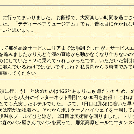
に行ってまいりました。 お蔭様で、大変楽しい時間を過ごさ
た。 「テディーベアミュージアム」でも、普段目にかかれな
たいと思います。
して那須高原サービスエリアまでは順調でした が、サービス
を進みましたがりんどう湖の直線から動かなくなり仕方ないの
みにしていたＦ２に乗れてうれしかったです。いただいた割引
混んでいるわけではないですよね？ 私長岡から３時間でみて
頑張ってください
、「那須に行こう!」と決めたのは4/26とあまりにも 急だったた
しかも2人分のインターネット割引で3,600円もお得！ これ
とても充実したホテルでした。 さて、1日目は那須に着いた早々
は南が丘牧場 へ。それからボルケーノハイウェイを一周して
後温水プールでひと泳ぎ。 2日目は美術館を回りました。トリ
森のパン屋さん でパンを買って、那須高原ビールで牛タンス