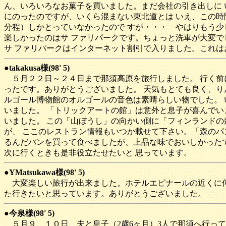
ん、いろいろなお菓子を買いました。まだ会社の引き出しに
にのったのですが、いくら混まない東北道とは いえ、この時
分程）しかとっていなかったので すが・・・ やはりもう少
楽しかったのはサ ファリパークです。ちょっと洗車が大変で
サ ファリパークはインターネット割引で入りました。これは
●takakusa様(98' 5)
５月２２日～２４日まで那須高原を旅行しました。 行く前
ったです。ありがとうございました。 天気もとても良く、り
ルゴール博物館のオルゴールの音色は素晴らしい物でした。 
いました。 「トリックアートの館」は意外と息子が喜んでい
いました。 この「山ぼうし」の向かい側に「フィンランドの
が、 ここのレストラン情報もいつか載せて下さい。「森のパ
るんだパンを買って食べましたが、上品な味でおいしかったで
次に行くときも是非役立たせたいと 思っています。
●YMatsukawa様(98' 5)
大変楽しい旅行が出来ました。ホテルエピナールの近くに何
た行きたいと思っています。ありがとうございました。
●今泉様(98' 5)
５月９、１０日、夫と息子（2歳6ヶ月）3人で那須へ行って