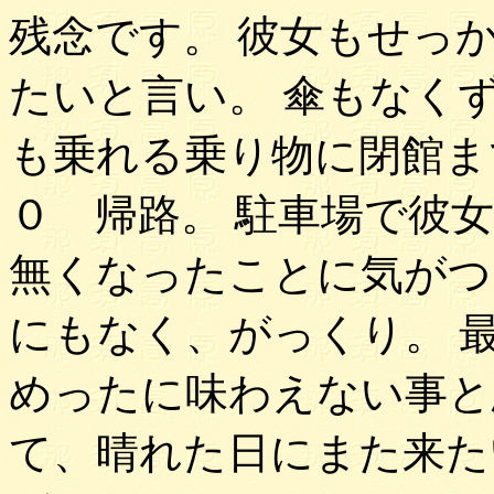
残念です。 彼女もせっ
たいと言い。 傘もなく
も乗れる乗り物に閉館ま
０ 帰路。 駐車場で彼
無くなったことに気がつ
にもなく、がっくり。 
めったに味わえない事と
て、晴れた日にまた来た