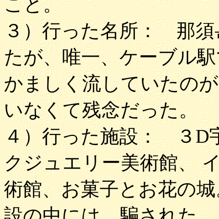
こと。
３）行った名所： 那須
たが、唯一、ケーブル駅
かましく流していたのが
いなくて残念だった。
４）行った施設： ３D
クジュエリー美術館、 
術館、お菓子とお花の城
設の中には、騙された、