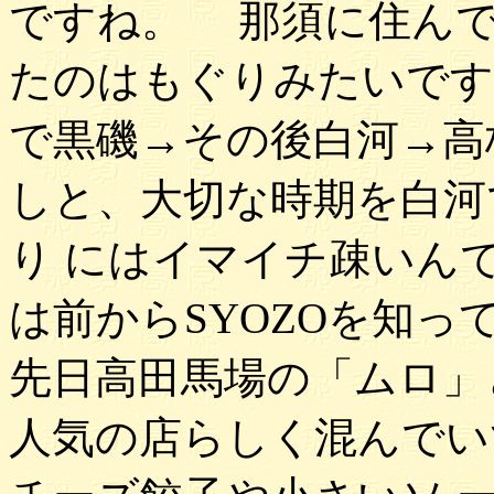
ですね。 那須に住んで
たのはもぐりみたいです
で黒磯→その後白河→高
しと、大切な時期を白河
り にはイマイチ疎いん
は前からSYOZOを知
先日高田馬場の「ムロ」
人気の店らしく混んでいて