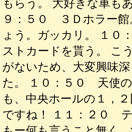
もらう。 大好きな車も
９：５０ ３Ｄホラー館
ょう。ガッカリ。 １０
ストカードを貰う。 こ
がないため、大変興味深
た。 １０：５０ 天使
も、中央ホールの１，２
ですね！ １１：２０ 
もー何も言うこと無く、