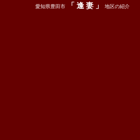
「 逢 妻 」
愛知県豊田市
地区の紹介