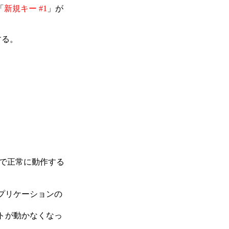
「
新規キー #1
」が
する。
ンで正常に動作する
プリケーションの
トが動かなくなっ