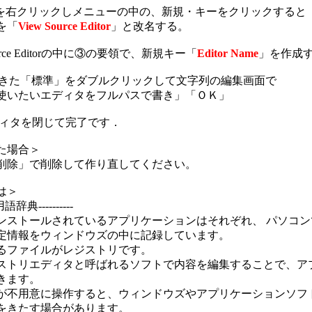
 Exprorerを右クリックしメニューの中の、新規・キーをクリックすると
を「
View Source Editor
」と改名する。
ource Editorの中に③の要領で、新規キー「
Editor Name
」を作成
ameにできた「標準」をダブルクリックして文字列の編集画面で
使いたいエディタをフルパスで書き」「ＯＫ」
ディタを閉じて完了です．
た場合＞
削除」で削除して作り直してください。
は＞
ﾙ用語辞典----------
ンストールされているアプリケーションはそれぞれ、 パソコ
定情報をウィンドウズの中に記録しています。
るファイルがレジストリです。
ストリエディタと呼ばれるソフトで内容を編集することで、ア
きます。
が不用意に操作すると、ウィンドウズやアプリケーションソフ
をきたす場合があります。