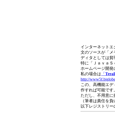
インターネットエ
文のソースが「メ
ディタとしては貧
特に「ＪａｖａＳ
ホームページ開発
私の場合は
「
Tera
http://www5f.biglobe
この、高機能エデ
作すれば可能です
ただし、不用意に
（筆者は責任を負
以下レジストリー