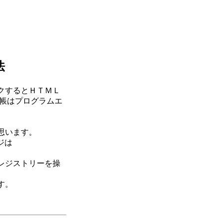
法
クするとＨＴＭＬ
モ帳はプログラムエ
思います。
ジは
レジストリーを操
す。