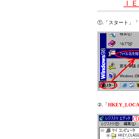
ＩＥ
①.「スタート」
②.「
HKEY_LOCAL_