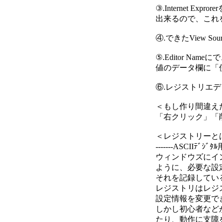
③.Internet
出来るので、これ
④.できたView S
⑤.Editor N
値のデータ欄に「
⑥.レジストリエ
＜もし作り間違え
「右クリック」「
＜レジストリーと
-------ASCIIﾃﾞｼﾞﾀ
ウィンドウズにイ
ように、必要な設
それを記録してい
レジストリはレジ
設定情報を変更で
しかし初心者など
たり、動作に支障