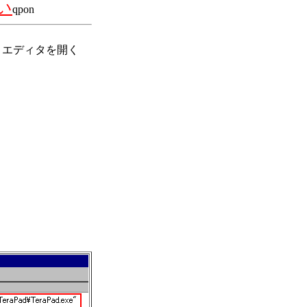
い
qpon
リエディタを開く