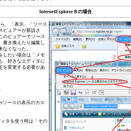
InternetExplorer８の場合
orer８から、「表示」「ソース
スビュアーが新設さ
このビュアーでソース
、書き換えたり編集し
来なくなった。
をしたい場合は「メモ
も、好きなエディタに
定を変更する必要があ
ル
xplorerソースの表示のカス
ィタを使う時は「その