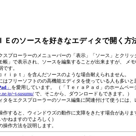
ＩＥのソースを好きなエディタで開く方
クスプローラーのメニューバーの「表示」「ソース」とクリッ
モ帳」で表示され、ソースを編集することが出来ますが、 メ
弱です。
ｃｒｉｐｔ」を含んだソースのような場合耐えられません。
にはフリーソフトのの高機能エディタを使っている人も多いと
Pad
」
を愛用しています。 （「ＴｅｒａＰａｄ」のホームペー
.ne.jp/~t-susumu/
で、そこから、ダウンロードもできます。）
ィタをエクスプローラーのソース編集に関連付けて使うには、
。
操作すると、ウィンドウズの動作に支障をきたす場合がありま
いかねますのでよろしく）
の操作方法を説明します。