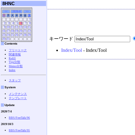
8HNC
<<
2026-8
>>
日
月
火
水
木
金
土
1
2
3
4
5
6
7
8
9
10
11
12
13
14
15
16
17
18
19
20
21
22
23
24
25
26
27
28
29
キーワード
30
31
Contents
Index/Tool
- Index/Tool
フリートーク
関連情報
Refill
Tips分類
Memo分類
Index
スタッフ
System
メンテナンス
テンプレート
Update
2020/7/4
BBS/FreeTalk/96
2019/10/3
BBS/FreeTalk/95