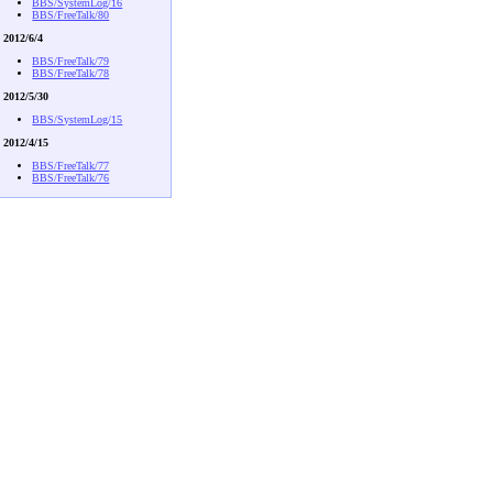
BBS/SystemLog/16
BBS/FreeTalk/80
2012/6/4
BBS/FreeTalk/79
BBS/FreeTalk/78
2012/5/30
BBS/SystemLog/15
2012/4/15
BBS/FreeTalk/77
BBS/FreeTalk/76