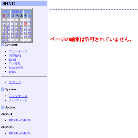
8HNC
<<
2026-8
>>
日
月
火
水
木
金
土
1
2
3
4
5
6
7
8
9
10
11
12
13
14
15
16
17
18
19
20
21
22
23
24
25
26
27
28
29
ページの編集は許可されていません。
30
31
Contents
フリートーク
関連情報
Refill
Tips分類
Memo分類
Index
スタッフ
System
メンテナンス
テンプレート
Update
2020/7/4
BBS/FreeTalk/96
2019/10/3
BBS/FreeTalk/95