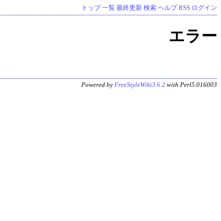
トップ
一覧
最終更新
検索
ヘルプ
RSS
ログイン
エラー
Powered by
FreeStyleWiki3.6.2
with Perl5.016003