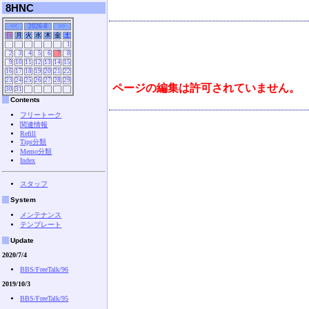
8HNC
<<
2026-8
>>
日
月
火
水
木
金
土
1
2
3
4
5
6
7
8
9
10
11
12
13
14
15
16
17
18
19
20
21
22
23
24
25
26
27
28
29
ページの編集は許可されていません。
30
31
Contents
フリートーク
関連情報
Refill
Tips分類
Memo分類
Index
スタッフ
System
メンテナンス
テンプレート
Update
2020/7/4
BBS/FreeTalk/96
2019/10/3
BBS/FreeTalk/95