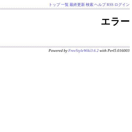
トップ
一覧
最終更新
検索
ヘルプ
RSS
ログイン
エラー
Powered by
FreeStyleWiki3.6.2
with Perl5.016003