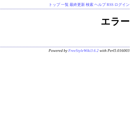
トップ
一覧
最終更新
検索
ヘルプ
RSS
ログイン
エラー
Powered by
FreeStyleWiki3.6.2
with Perl5.016003