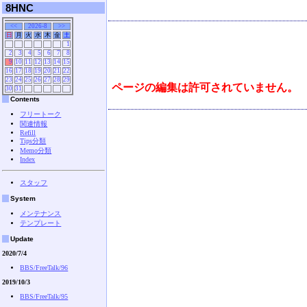
8HNC
<<
2026-8
>>
日
月
火
水
木
金
土
1
2
3
4
5
6
7
8
9
10
11
12
13
14
15
16
17
18
19
20
21
22
23
24
25
26
27
28
29
ページの編集は許可されていません。
30
31
Contents
フリートーク
関連情報
Refill
Tips分類
Memo分類
Index
スタッフ
System
メンテナンス
テンプレート
Update
2020/7/4
BBS/FreeTalk/96
2019/10/3
BBS/FreeTalk/95