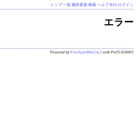
トップ
一覧
最終更新
検索
ヘルプ
RSS
ログイン
エラー
Powered by
FreeStyleWiki3.6.2
with Perl5.016003