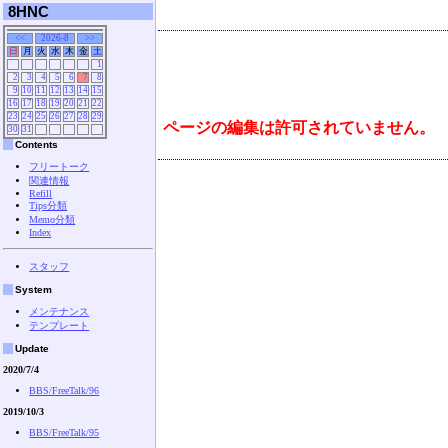
8HNC
<<
2026-8
>>
日
月
火
水
木
金
土
1
2
3
4
5
6
7
8
9
10
11
12
13
14
15
16
17
18
19
20
21
22
23
24
25
26
27
28
29
ページの編集は許可されていません。
30
31
Contents
フリートーク
関連情報
Refill
Tips分類
Memo分類
Index
スタッフ
System
メンテナンス
テンプレート
Update
2020/7/4
BBS/FreeTalk/96
2019/10/3
BBS/FreeTalk/95