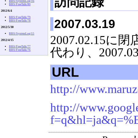
訪問記録
BBS/SystemLog/16
BBS/FreeTalk/80
2012/6/4
BBS/FreeTalk/79
2007.03.19
BBS/FreeTalk/78
2012/5/30
BBS/SystemLog/15
2007.02.15に
2012/4/15
BBS/FreeTalk/77
代わり、2007.
BBS/FreeTalk/76
URL
http://www.maruz
http://www.googl
f=q&hl=ja&q=%