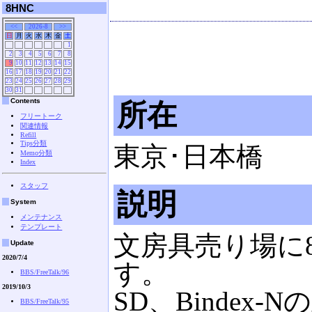
8HNC
<<
2026-8
>>
日
月
火
水
木
金
土
1
2
3
4
5
6
7
8
9
10
11
12
13
14
15
16
17
18
19
20
21
22
23
24
25
26
27
28
29
30
31
Contents
所在
フリートーク
関連情報
Refill
Tips分類
東京･日本橋
Memo分類
Index
スタッフ
説明
System
メンテナンス
テンプレート
文房具売り場に
Update
2020/7/4
す。
BBS/FreeTalk/96
2019/10/3
SD、Binde
BBS/FreeTalk/95