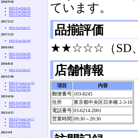
2018/9/10
ています。
BBS/FreeTalk/94
BBS/FreeTalk/93
BBS/FreeTalk/92
2017/2/12
品揃評価
BBS/FreeTalk/91
2017/1/22
BBS/FreeTalk/90
★★☆☆☆（SD
2016/10/1
BBS/FreeTalk/89
BBS/FreeTalk/88
2016/8/11
店舗情報
BBS/FreeTalk/87
2013/5/30
BBS/SystemLog/18
項目
内容
BBS/FreeTalk/85
BBS/FreeTalk/86
郵便番号
103-8245
2013/4/16
住所
東京都中央区日本橋 2-3-10
BBS/FreeTalk/84
BBS/FreeTalk/83
電話番号
03-6214-2001
2013/4/15
営業時間
09:30～20:30
BBS/SystemLog/17
BBS/FreeTalk/81
BBS/FreeTalk/82
2013/4/9