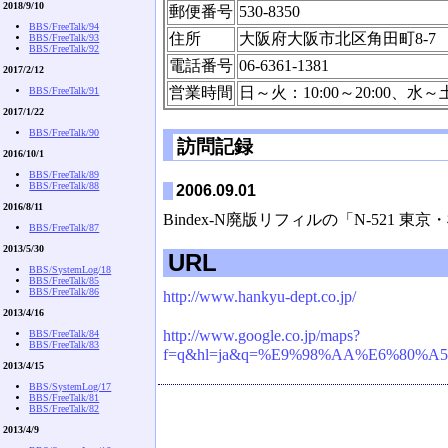
2018/9/10
郵便番号
530-8350
BBS/FreeTalk/94
住所
大阪府大阪市北区角田町8-7
BBS/FreeTalk/93
BBS/FreeTalk/92
電話番号
06-6361-1381
2017/2/12
営業時間
日～火：10:00～20:00、水～土：
BBS/FreeTalk/91
2017/1/22
BBS/FreeTalk/90
訪問記録
2016/10/1
BBS/FreeTalk/89
BBS/FreeTalk/88
2006.09.01
2016/8/11
Bindex-N廃版リフィルの「N-521
BBS/FreeTalk/87
2013/5/30
URL
BBS/SystemLog/18
BBS/FreeTalk/85
BBS/FreeTalk/86
http://www.hankyu-dept.co.jp/
2013/4/16
http://www.google.co.jp/maps?
BBS/FreeTalk/84
BBS/FreeTalk/83
f=q&hl=ja&q=%E9%98%AA%E6%80%A5%E
2013/4/15
BBS/SystemLog/17
BBS/FreeTalk/81
BBS/FreeTalk/82
2013/4/9