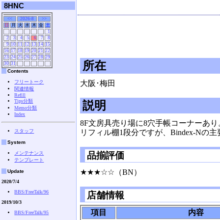
8HNC
<<
2026-8
>>
日
月
火
水
木
金
土
1
2
3
4
5
6
7
8
9
10
11
12
13
14
15
16
17
18
19
20
21
22
23
24
25
26
27
28
29
所在
30
31
Contents
フリートーク
大阪･梅田
関連情報
Refill
Tips分類
説明
Memo分類
Index
8F文房具売り場に8穴手帳コーナーあり
スタッフ
リフィル棚1段分ですが、Bindex-
System
メンテナンス
品揃評価
テンプレート
★★★☆☆（BN）
Update
2020/7/4
BBS/FreeTalk/96
店舗情報
2019/10/3
項目
内容
BBS/FreeTalk/95