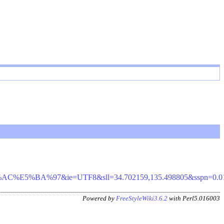
7&ie=UTF8&sll=34.702159,135.498805&sspn=0.013442,0.
Powered by
FreeStyleWiki3.6.2
with Perl5.016003