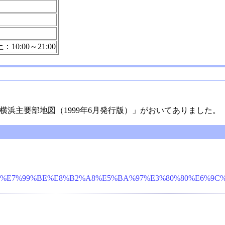
10:00～21:00
 東京・横浜主要部地図（1999年6月発行版）」がおいてありました。
7%99%BE%E8%B2%A8%E5%BA%97%E3%80%80%E6%9C%AC%E5%BA%9