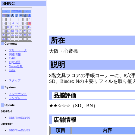
8HNC
<<
2026-8
>>
日
月
火
水
木
金
土
1
2
3
4
5
6
7
8
9
10
11
12
13
14
15
16
17
18
19
20
21
22
23
24
25
26
27
28
29
所在
30
31
Contents
フリートーク
大阪・心斎橋
関連情報
Refill
Tips分類
説明
Memo分類
Index
8階文具フロアの手帳コーナーに、8穴
スタッフ
SD、Bindex-Nの主要リフィルを取り
System
メンテナンス
品揃評価
テンプレート
★★☆☆☆（SD、BN）
Update
2020/7/4
BBS/FreeTalk/96
店舗情報
2019/10/3
項目
内容
BBS/FreeTalk/95