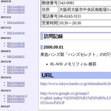
2018/9/10
郵便番号
542-0081
BBS/FreeTalk/94
住所
大阪府大阪市中央区南船場3-4-
BBS/FreeTalk/93
BBS/FreeTalk/92
電話番号
06-6243-3111
2017/2/12
営業時間
10:30～20:30
BBS/FreeTalk/91
2017/1/22
BBS/FreeTalk/90
訪問記録
2016/10/1
BBS/FreeTalk/89
BBS/FreeTalk/88
2006.09.01
2016/8/11
東急ハンズ製「ハンズセレクト」の8穴
BBS/FreeTalk/87
2013/5/30
8L-WH メモリフィル 横罫
BBS/SystemLog/18
BBS/FreeTalk/85
BBS/FreeTalk/86
URL
2013/4/16
BBS/FreeTalk/84
http://www.tokyu-hands.co.jp/shinsaibashi.h
BBS/FreeTalk/83
2013/4/15
http://www.google.co.jp/maps?
BBS/SystemLog/17
f=q&hl=ja&q=%E6%9D%B1%E6%80%A5%E
BBS/FreeTalk/81
BBS/FreeTalk/82
iJ53wiwP45clF
2013/4/9