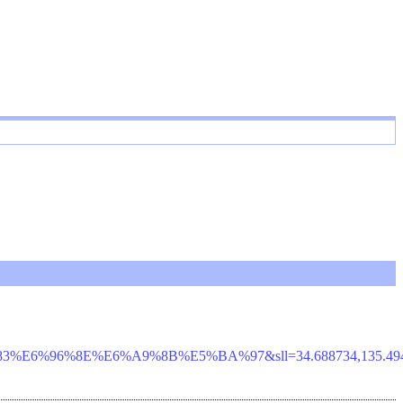
8E%E6%A9%8B%E5%BA%97&sll=34.688734,135.494599&sspn=