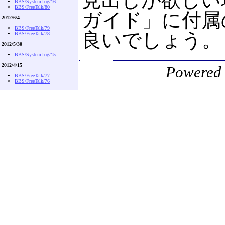
BBS/SystemLog/16
BBS/FreeTalk/80
ガイド」に付属
2012/6/4
BBS/FreeTalk/79
良いでしょう。
BBS/FreeTalk/78
2012/5/30
BBS/SystemLog/15
2012/4/15
Powered
BBS/FreeTalk/77
BBS/FreeTalk/76