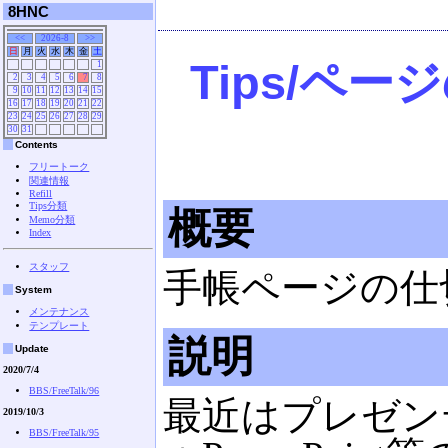
8HNC
<<
2026-8
>>
日
月
火
水
木
金
土
Tips/ペ
1
2
3
4
5
6
7
8
9
10
11
12
13
14
15
16
17
18
19
20
21
22
23
24
25
26
27
28
29
30
31
Contents
フリートーク
関連情報
Refill
Tips分類
概要
Memo分類
Index
スタッフ
手帳ページの仕
System
メンテナンス
テンプレート
説明
Update
2020/7/4
BBS/FreeTalk/96
最近はプレゼン
2019/10/3
BBS/FreeTalk/95