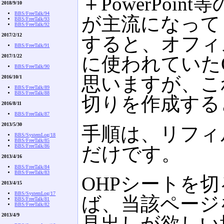
＋PowerPoi
2018/9/10
BBS/FreeTalk/94
が主流になって
BBS/FreeTalk/93
BBS/FreeTalk/92
2017/2/12
すると、オフィ
BBS/FreeTalk/91
2017/1/22
に使われていた
BBS/FreeTalk/90
思いますが、こ
2016/10/1
BBS/FreeTalk/89
BBS/FreeTalk/88
切りを作成する
2016/8/11
BBS/FreeTalk/87
2013/5/30
手順は、リフィ
BBS/SystemLog/18
BBS/FreeTalk/85
BBS/FreeTalk/86
だけです。
2013/4/16
BBS/FreeTalk/84
BBS/FreeTalk/83
OHPシートを
2013/4/15
BBS/SystemLog/17
ば、当該ページ
BBS/FreeTalk/81
BBS/FreeTalk/82
2013/4/9
見出しが欲しい場