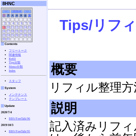
8HNC
<<
2026-8
>>
日
月
火
水
木
金
土
Tips/リ
1
2
3
4
5
6
7
8
9
10
11
12
13
14
15
16
17
18
19
20
21
22
23
24
25
26
27
28
29
30
31
Contents
フリートーク
関連情報
Refill
Tips分類
概要
Memo分類
Index
スタッフ
リフィル整理方
System
メンテナンス
テンプレート
説明
Update
2020/7/4
BBS/FreeTalk/96
記入済みリフィ
2019/10/3
BBS/FreeTalk/95