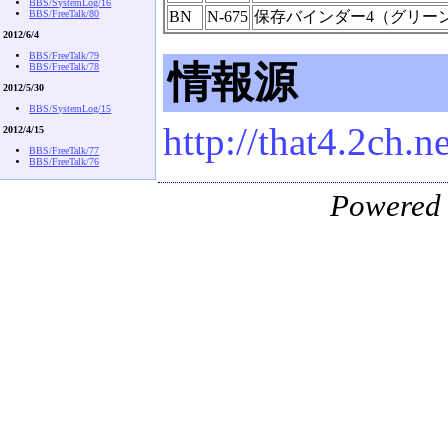
BBS/SystemLog/16
BBS/FreeTalk/80
BN
N-675
保存バインダー4（グリー
2012/6/4
BBS/FreeTalk/79
情報源
BBS/FreeTalk/78
2012/5/30
BBS/SystemLog/15
http://that4.2ch.n
2012/4/15
BBS/FreeTalk/77
BBS/FreeTalk/76
Powered