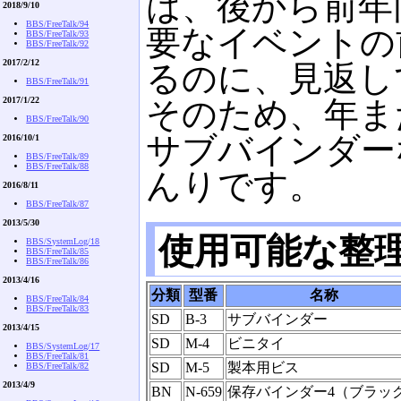
は、後から前年
2018/9/10
BBS/FreeTalk/94
要なイベントの
BBS/FreeTalk/93
BBS/FreeTalk/92
2017/2/12
るのに、見返し
BBS/FreeTalk/91
2017/1/22
そのため、年ま
BBS/FreeTalk/90
サブバインダー
2016/10/1
BBS/FreeTalk/89
BBS/FreeTalk/88
んりです。
2016/8/11
BBS/FreeTalk/87
2013/5/30
使用可能な整
BBS/SystemLog/18
BBS/FreeTalk/85
BBS/FreeTalk/86
2013/4/16
分類
型番
名称
BBS/FreeTalk/84
BBS/FreeTalk/83
SD
B-3
サブバインダー
2013/4/15
SD
M-4
ビニタイ
BBS/SystemLog/17
BBS/FreeTalk/81
SD
M-5
製本用ビス
BBS/FreeTalk/82
2013/4/9
BN
N-659
保存バインダー4（ブラッ