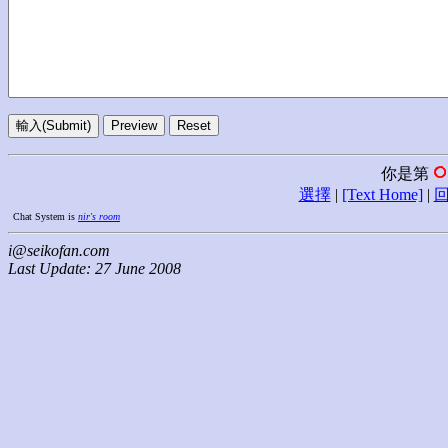
你是第
選擇
|
[Text Home]
|
Chat System is
nir's room
i@seikofan.com
Last Update: 27 June 2008