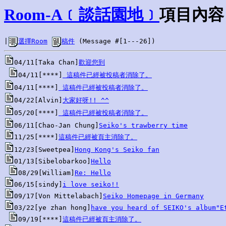
Room-A﹝談話園地﹞
項目內容
|
選擇Room
稿件
 (Message #[1---26])
04/11[Taka Chan]
歡迎您到
04/11[****]
 這稿件已經被投稿者消除了。
04/11[****]
 這稿件已經被投稿者消除了。
04/22[Alvin]
大家好呀!! ^^
05/20[****]
 這稿件已經被投稿者消除了。
06/11[Chao-Jan Chung]
Seiko's trawberry time
11/25[****]
這稿件已經被頁主消除了。
12/23[Sweetpea]
Hong Kong's Seiko fan
01/13[Sibelobarkoo]
Hello
08/29[William]
Re: Hello
06/15[sindy]
i love seiko!!
09/17[Von Mittelabach]
Seiko Homepage in Germany
03/22[ye zhan hong]
have you heard of SEIKO's album"E
09/19[****]
這稿件已經被頁主消除了。