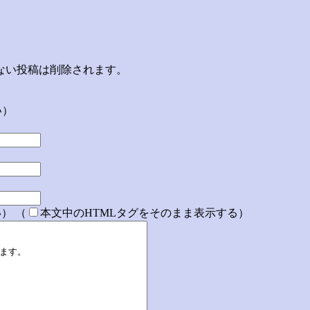
ない投稿は削除されます。
い）
） （
本文中のHTMLタグをそのまま表示する）