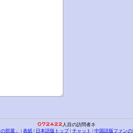
人目の訪問者ネ
子の部屋」
|
表紙
|
日本語版トップ
|
チャット
|
中国語版ファンの