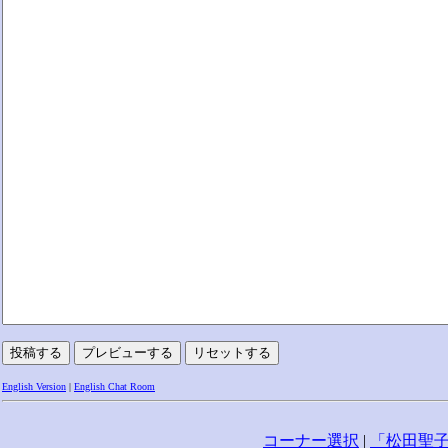
English Version
|
English Chat Room
コーナー選択
|
「松田聖