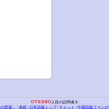
人目の訪問者ネ
子の部屋」
|
表紙
|
日本語版トップ
|
チャット
|
中国語版ファンの