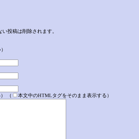
ない投稿は削除されます。
い）
） （
本文中のHTMLタグをそのまま表示する）