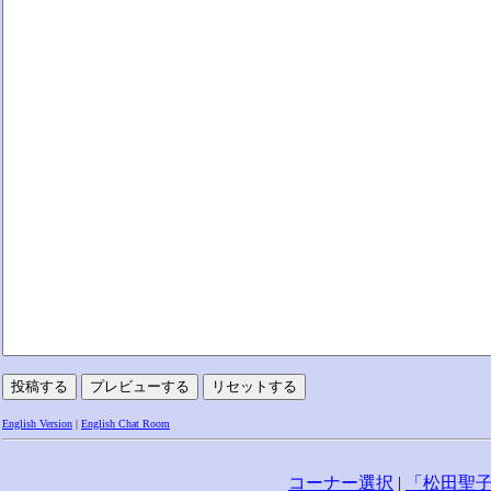
English Version
|
English Chat Room
コーナー選択
|
「松田聖