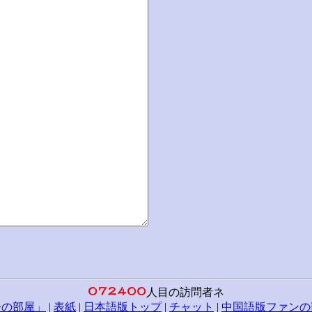
人目の訪問者ネ
子の部屋」
|
表紙
|
日本語版トップ
|
チャット
|
中国語版ファンの