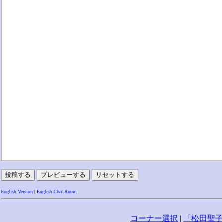
English Version
|
English Chat Room
コーナー選択
|
「松田聖